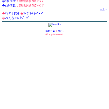
�s参加者
：連絡網参加ﾗﾝｷﾝｸﾞ
�s送信数
：連絡網送信ﾗﾝｷﾝｸﾞ
△上へ
�
ﾏｲﾌﾟﾚTOP
�
ﾏｲﾌﾟﾚﾏｲﾍﾟｰｼﾞ
�
みんなのﾏｲﾍﾟｰｼﾞ
無料ﾌﾟﾛﾌ
｜
ﾏｲﾌﾟﾚ
All rights reserved.