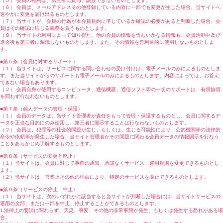
（５） 会員の権利は、第三者に貸与、譲渡できないものとします。
（６） 会員は、メールアドレスその他登録している内容に一部でも変更が生じた場合、当サイトへ
速やかに変更を届け出るものとします。
（７） 当サイトが、会員の行為が本会員規約に準じているか確認の必要があると判断した場合、会
員はその確認に応じる義務を負うものとします。
（８） 当サイトの利用によって知り得た、他の会員の情報を含むいかなる情報も、会員活動中及び
退会後も第三者に漏洩しないものとします。また、その情報を営利目的に使用しないものとしま
す。
■第５条（会員に対するサポート）
（１） 当サイトは、サービスに関する問い合わせの受け付けは、電子メールのみによるものとしま
す。また当サイトからのサポートも電子メールのみによるものとします。内容によっては、お答え
できない場合もあります。
（２） 会員自身が使用するコンピュータ、通信機器、通信ソフト等の一切のサポートは、有償無償
を問わず行なわないものとします。
■第７条（個人データの管理・保護）
（１） 会員のデータは、当サイト管理者が責任をもって管理・保護するものとし、会員に関するデ
ータを正当な目的にのみ使用し、第三者に開示することは行なわないものとします。
（２） 会員は、犯罪等の社会的問題が生じ、もしくは、生じる可能性により、公的機関等の法律的
命令や依頼等が発生した場合、当サイト管理者がその問題に関わる会員データの情報開示を行なう
ことをあらかじめ了解するものとします。
■第８条（サービスの変更と廃止）
（１）当サイトは、会員に対して事前の通知、承諾なくサービス、運用規則を変更できるものとし
ます。
（２）当サイトは、営業上その他の理由により、特定のサービスを廃止できるものとします。
■第９条（サービスの停止、中止）
（１） 当サイトは、次のいずれかに該当すると当サイトが判断した場合には、当サイトサービスの
運用の全部、または一部を中止、停止することができるものとします。
1.法律上の要請に関わらず、天災、事変、その他の非常事態が発生、もしくは発生する恐れがある場
合。