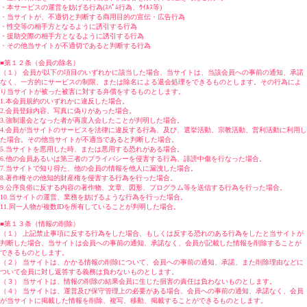
・本サービスの運営を妨げる行為(ｽﾊﾟﾑ行為、ｳｲﾙｽ等)
・当サイトが、不適切と判断する商用目的の宣伝・広告行為
・性交等の相手方となるように誘引する行為
・援助交際の相手方となるように誘引する行為
・その他当サイトが不適切であると判断する行為
■第１２条（会員の除名）
（１） 会員が以下の項目のいずれかに該当した場合、当サイトは、当該会員への事前の通知、承諾
なく、一方的にサービスの制限、または除名による退会処理をできるものとします。その行為によ
り当サイトが被った被害に対する弁償をするものとします。
1.本会員規約のいずれかに違反した場合。
2.会員登録内容、写真に偽りがあった場合。
3.強制退会となった者が再度入会したことが判明した場合。
4.会員が当サイトのサービスを法律に違反する行為、及び、選挙活動、宗教活動、営利活動に利用し
た場合。その他当サイトが不適当であると判断した場合。
5.当サイトを悪用した時、または悪用する恐れがある場合。
6.他の会員あるいは第三者のプライバシーを侵害する行為、誹謗中傷を行なった場合。
7.当サイトで知り得た、他の会員の情報を他人に漏洩した場合。
8.著作権その他知的財産権を侵害する行為を行った場合。
9.公序良俗に反する内容の著作物、文章、図形、プログラム等を送信する行為を行った場合。
10.当サイトの運営、業務を妨げるような行為を行った場合。
11.同一人物が複数IDを所有していることが判明した場合。
■第１３条（情報の削除）
（１） 上記禁止事項に反する行為をした場合、もしくは反する恐れのある行為をしたと当サイトが
判断した場合、当サイトは会員への事前の通知、承諾なく、会員が記載した情報を削除することが
できるものとします。
（２） 当サイトは、かかる情報の削除について、会員への事前の通知、承諾、また削除理由などに
ついて会員に対し返答する義務は負わないものとします。
（３） 当サイトは、情報の削除の結果会員に生じた損害の責任は負わないものとします。
（４） 当サイトは、運営及び保守管理上の必要がある場合、会員への事前の通知、承諾なく、会員
が当サイトに掲載した情報を削除、複写、移動、掲載することができるものとします。