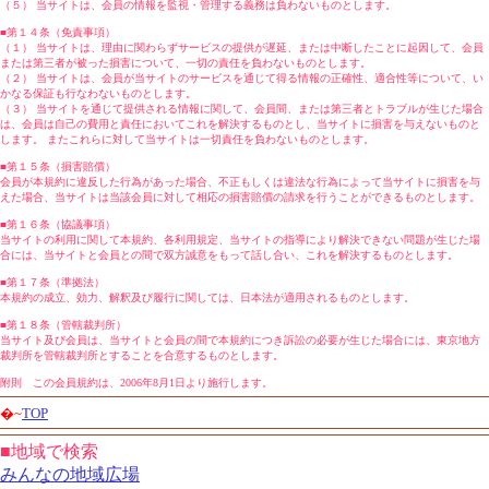
（５） 当サイトは、会員の情報を監視・管理する義務は負わないものとします。
■第１４条（免責事項）
（１） 当サイトは、理由に関わらずサービスの提供が遅延、または中断したことに起因して、会員
または第三者が被った損害について、一切の責任を負わないものとします。
（２） 当サイトは、会員が当サイトのサービスを通じて得る情報の正確性、適合性等について、い
かなる保証も行なわないものとします。
（３） 当サイトを通じて提供される情報に関して、会員間、または第三者とトラブルが生じた場合
は、会員は自己の費用と責任においてこれを解決するものとし、当サイトに損害を与えないものと
します。 またこれらに対して当サイトは一切責任を負わないものとします。
■第１５条（損害賠償）
会員が本規約に違反した行為があった場合、不正もしくは違法な行為によって当サイトに損害を与
えた場合、当サイトは当該会員に対して相応の損害賠償の請求を行うことができるものとします。
■第１６条（協議事項）
当サイトの利用に関して本規約、各利用規定、当サイトの指導により解決できない問題が生じた場
合には、当サイトと会員との間で双方誠意をもって話し合い、これを解決するものとします。
■第１７条（準拠法）
本規約の成立、効力、解釈及び履行に関しては、日本法が適用されるものとします。
■第１８条（管轄裁判所）
当サイト及び会員は、当サイトと会員の間で本規約につき訴訟の必要が生じた場合には、東京地方
裁判所を管轄裁判所とすることを合意するものとします。
附則 この会員規約は、2006年8月1日より施行します。
�~
TOP
■地域で検索
みんなの地域広場