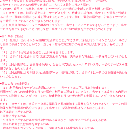
2.当サイトが設置する電気通信設備の障害、その他やむを得ない事由が生じた場合。
3.当サイトのシステムの保守を定期的に、もしくは緊急に行なう場合。
4.その他、運用上、技術上、当サイトがサービスの一時的な中断を必要と判断した場合。
（２）当サイトは、前項の規定によりサービスを中止、停止する場合は、当サイトが適当と判断す
る方法で、事前に会員にその旨を通知するものとします。但し、緊急の場合は、告知なくサービス
を一時的に停止することができるものとします。
（３）会員自身のネットワーク機器のトラブルで、当サイトにアクセスできないことにより、当サ
ービスを利用できないことに関しては、当サイトは一切の責任を負わないものとします。
■第１０条（退会）
（１） 会員は、当サイトから自由に退会することができます。退会はオンラインまたはメールによ
り自由に手続きすることができ、当サイト指定の方法以外の退会依頼は受け付けないものとしま
す。
（２） 当サイトが退会届を受理した日を退会日とします。
（３） 当サイトは退会日までに既に支払われた料金、決済された料金は、一切返却しないものとし
ます。
（４） 退会日以降は、会員資格を失い、当会より支給したメールアドレス等、一切のサービスを使
用できないものとします。
（５） 退会処理により削除された登録データ、情報に関して、当サイトは一切の復旧義務を負わな
いものとします。
■第１１条（禁止行為）
（１） 利用者の本サービスの利用にあたって、当サイトは以下の行為を禁止します。
利用者がこれらの禁止行為を行った場合、利用者に通知することなく、当サイトは該当する内容の
データを削除することができ、また、禁止行為を行った者の利用を制限することができるものとし
ます。
ただし、当サイトは、当該データ等を掲載停止又は削除する義務を負うものではなく、データの削
除及び利用制限等の処分につきまして当サイトに説明の義務はないものとします。
以下本規約に反する行為
・法律に反する行為
・公序良俗に反する行為や反社会性のある表現など、閲覧者に不快感を与える行為
・他人の名誉または信用を害する行為
・虚偽の情報をコンテンツに掲載し、閲覧者を欺く(不快感を与える)行為