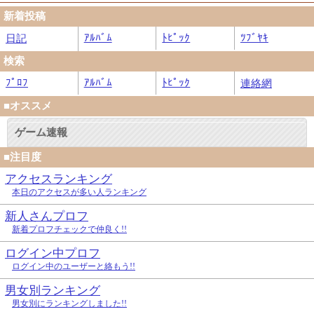
新着投稿
ｱﾙﾊﾞﾑ
ﾄﾋﾟｯｸ
ﾂﾌﾞﾔｷ
日記
検索
ﾌﾟﾛﾌ
ｱﾙﾊﾞﾑ
ﾄﾋﾟｯｸ
連絡網
■オススメ
ゲーム速報
■注目度
アクセスランキング
本日のアクセスが多い人ランキング
新人さんプロフ
新着プロフチェックで仲良く!!
ログイン中プロフ
ログイン中のユーザーと絡もう!!
男女別ランキング
男女別にランキングしました!!