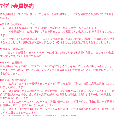
ﾏｲﾌﾟﾚ会員規約
本会員規約は、マイプレ（以下「当サイト」）の提供するサービスを利用する会員すべてに適用さ
れます。
■第１条（会員規約について）
（１） 会員は本会員規約のすべてに同意・承諾の上、規約を遵守するものとします。
（２） 本会員規約は、会員の事前の承諾を得ることなく変更でき、会員はこれを承諾するものとし
ます。
（３） 当サイトが随時会員に対して発表する諸規定は、本規約の一部を構成し、会員はこれを承諾
するものとします。諸規定が本規約と異なっている場合には、諸規定が優先するものとします。
■ 第２条（会員資格）
（１）当サイトが運営するＷＥＢサーバーに適切に接続できる端末機器を利用し、当サイトの指定
するブラウザソフトを利用できる方。
■第３条（会員登録）
本会員規約の同意の後に、プロフィール作成を完了することをもって、 入会の申し込みとします。
当サイトが申し込みを適切と認め、プロフィール作成が完了した時点において、会員資格が発生す
るものとします。
■第４条（会員の責務）
（１） 会員は、当サイトの提供するサービスを利用した交際・行動は、自己の意思と責任において
行なうものとします。
（２） 会員登録すべての項目内容に、悪質行為目的での虚偽があってはならないものとします。虚
偽の申告があった場合、当サイトが悪質性が高いと判断した場合には提供するサービスを停止し、
除名できるものとします。
（３） 会員のユーザーIDとパスワードは、会員の責任において管理を行い、理由に関わらず第三者
に使用させることは認められないものとします。
（４） 会員は、ユーザーIDおよびパスワードを忘れた場合、または盗用された場合は、速やかに当
サイトに届け出るものとします。