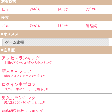
新着投稿
日記
ｱﾙﾊﾞﾑ
ﾄﾋﾟｯｸ
ﾂﾌﾞﾔｷ
検索
ﾌﾟﾛﾌ
ｱﾙﾊﾞﾑ
ﾄﾋﾟｯｸ
連絡網
■オススメ
ゲーム速報
■注目度
アクセスランキング
本日のアクセスが多い人ランキング
新人さんプロフ
新着プロフチェックで仲良く!!
ログイン中プロフ
ログイン中のユーザーと絡もう!!
男女別ランキング
男女別にランキングしました!!
連絡網送信数ランキング