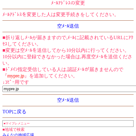
ﾒｰﾙｱﾄﾞﾚｽの変更
ﾒｰﾙｱﾄﾞﾚｽを変更した人は変更手続きをしてください。
空ﾒｰﾙ送信
■折り返しﾒｰﾙが届きますので,ﾒｰﾙに記載されているURLにｱｸ
ｾｽしてください。
■変更は空ﾒｰﾙを送信してから10分以内に行ってください。
10分以内に登録できなかった場合は,再度空ﾒｰﾙを送信くださ
い。
■ﾄﾞﾒｲﾝ指定受信している人は,認証ﾒｰﾙが届きませんので
『
mypre.jp
』を追加してください。
↓ｺﾋﾟｰ用です
空ﾒｰﾙ送信
TOPに戻る
■マイプレメニュー
■地域で検索
みんなの地域広場