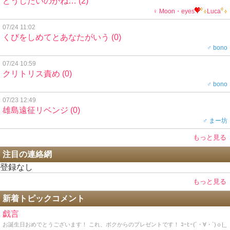
どうしたいのかね…
(2)
♀ Moon・eyes
Luca
07/24 11:02
くびをしめてとあなたがいう
(0)
♂ bono
07/24 10:59
クリトリス責め
(0)
♂ bono
07/23 12:49
雄島遠征リベンジ
(0)
♂ まー坊
もっと見る
注目の連絡網
登録なし
もっと見る
新着トピックコメント
戯言
お誕生日おめでとうございます！ これ、ボクからのプレゼントです！ ｺｰﾋｰ(´・∀・`)ｏ|_