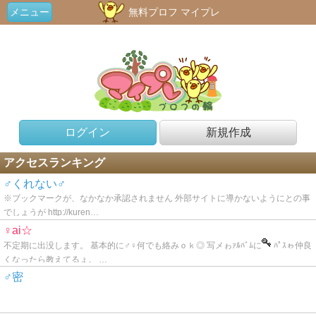
メニュー
無料プロフ マイプレ
ログイン
新規作成
アクセスランキング
♂くれない♂
※ブックマークが、なかなか承認されません 外部サイトに導かないようにとの事
でしょうが http://kuren…
♀ai☆
不定期に出没します。 基本的に♂♀何でも絡みｏｋ◎ 写メゎｧﾙﾊﾞﾑに
ﾊﾟｽゎ仲良
くなったら教えてるょ。 …
♂密