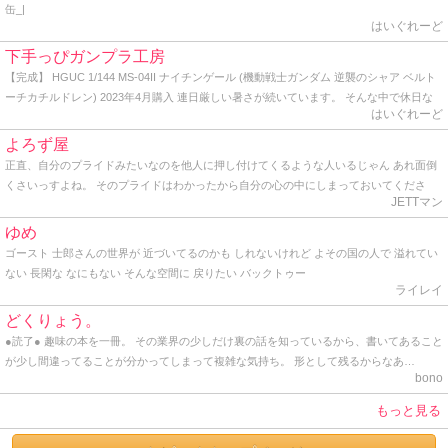
缶_|
はいぐれーど
下手っぴガンプラ工房
【完成】 HGUC 1/144 MS-04II ナイチンゲール (機動戦士ガンダム 逆襲のシャア ベルト
ーチカチルドレン) 2023年4月購入 連日厳しい暑さが続いています。 そんな中で休日な
はいぐれーど
のに早起きして人気のない公園の端っこで青空塗装をしている自分は一体何者なのだろ
う？と軽くゲシュタルト崩壊を起こしながらトップコートを吹いてきました。 かくして
よろず屋
HG ナイチンゲールの完成です。 作り始めた時からデカいデカいと言い続けていた同キ
正直、自分のプライドみたいなのを他人に押し付けてくるような人いるじゃん あれ面倒
ットですが、よくよく見ると頭部から胴体にかけてはHGとしては普通のサイズ。 ヤバい
くさいっすよね。 そのプライドはわかったから自分の心の中にしまっておいてくださ
のはケツの部分と背中から伸びる大型のバインダーですね。 どちらにもバーニアノズル
JETTマン
い。 プライドって個人が思い持つもので、他人に共有させるもんじゃないし、他人に見
がこれでもかと埋め尽くされ、見るからに推力オバケです。 でも、ぶっちゃけここまで
せつけるものじゃないと思うね。 最近っうか、ここ一年ぐらいプライドの塊みたいなオ
ゆめ
やるんならもう別に腕だの脚だの必要ないのでは？と思うわけです。 あれだけの巨体に
ッサンと仕事してるんだけど、とにかく面倒くさいから、「さすがっすね」とか言って
ゴースト 士郎さんの世界が 近づいてるのかも しれないけれど よその国の人で 溢れてい
わざわざビームライフル握らせて撃ち合ったりビームサーベルでチャンバラさせる意味
裸の王様気分を味あわせてあげてます。 そんな感じ。 因みに僕も一応プライドってのは
ない 長閑な なにもない そんな空間に 戻りたい バックトゥー
が分からない。 そりゃあ見た目のインパクトも大事かも知れないけど、だからと言って
持ってるけど、勿体なくて他人には見せたことはありません。 プライドってのはとても
ライレイ
デカければ良い、と言うワケでもなかろうに。 そう言えばこのナイチンゲールの搭乗者
とても大切なものだからね。 まっ、そんな感じで久しぶりに覗いてみたら、地味にアク
であるシャア総帥は、かつて脚がないモビルスーツを宛てがわれた時にもブツブツ文句
どくりょう。
ションがあったんで久しぶりに書いてみた。 ではでは。 そんな感じ。
垂れてたし、｢モビルスーツはこうあるべき｣と言うシャア様の強い拘りが反映されて、
●読了● 趣味の本を一冊。 その業界の少しだけ裏の話を知っているから、書いてあること
あのデザインになったのでしょうかね？ まぁ、アムロとの最後の死闘を繰り広げたモビ
が少し間違ってることが分かってしまって複雑な気持ち。 形として残るからなあ…
ルスーツなので、好きにすれば？って感じです。 せっかくなので 1年前に作ったRG Hi-ν
bono
ガンダムと絡めてアルバム用の写真に納めます。 はてさて、どこに飾ろうかな･･･。
もっと見る