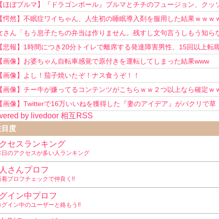
【ほぼブルマ】『ドラゴンボール』ブルマとチチのフュージョン、クッ
可愛すぎるwwwwwww
【愕然】不眠症ワイちゃん、人生初の睡眠導入剤を服用した結果ｗｗｗ
女さん「もう息子たちの弁当は作りません。残すし文句言うしもう知ら
い！」
【悲報】1時間につき20分トイレで離席する発達障害男性、15回以上転
を重ねてしまう
【画像】お婆ちゃん自転車感覚で原付きを運転してしまった結果www
【画像】よし！茄子焼いたぞ！ナス食うぞ！！
【画像】チー牛が嫌ってるコンテンツがこちらｗｗ２つ以上なら確定ｗ
【画像】Twitterで16万いいねを獲得した『妻のアイデア』がパクリで草
ered by livedoor 相互RSS
www
注目度
クセスランキング
本日のアクセスが多い人ランキング
人さんプロフ
新着プロフチェックで仲良く!!
グイン中プロフ
ログイン中のユーザーと絡もう!!