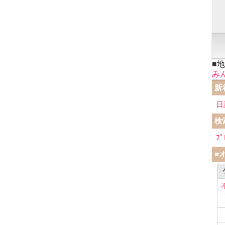
■
み
新
日
検
ﾌﾟ
■