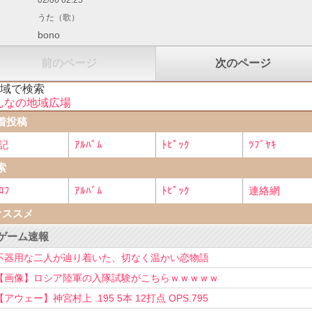
02/06 02:25
うた（歌）
bono
前のページ
次のページ
地域で検索
んなの地域広場
着投稿
記
ｱﾙﾊﾞﾑ
ﾄﾋﾟｯｸ
ﾂﾌﾞﾔｷ
索
ﾛﾌ
ｱﾙﾊﾞﾑ
ﾄﾋﾟｯｸ
連絡網
オススメ
ゲーム速報
不器用な二人が辿り着いた、切なく温かい恋物語
【画像】ロシア陸軍の入隊試験がこちらｗｗｗｗｗ
【アウェー】神宮村上 .195 5本 12打点 OPS.795