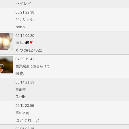
ライレイ
05/21 22:38
どくりょう。
bono
05/19 09:20
過去の
あや&#127822;
04/29 19:41
西洋絵画に魅せられて
咲也
03/14 21:13
自由帳
Redbull
02/11 23:06
宙の名前
はいぐれーど