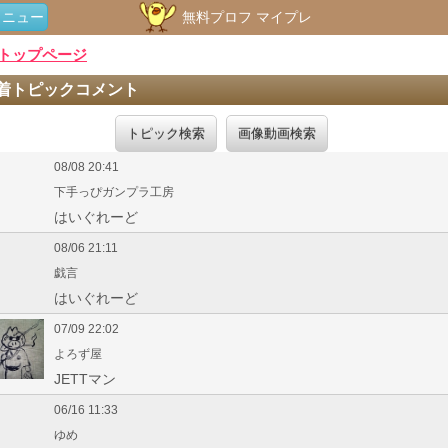
メニュー
無料プロフ マイプレ
トップページ
着トピックコメント
トピック検索
画像動画検索
08/08 20:41
下手っぴガンプラ工房
はいぐれーど
08/06 21:11
戯言
はいぐれーど
07/09 22:02
よろず屋
JETTマン
06/16 11:33
ゆめ