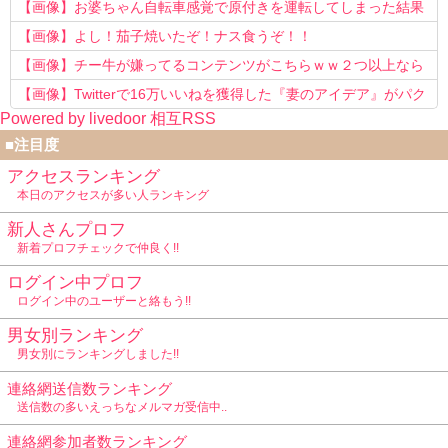
以上転職を重ねてしまう
【画像】お婆ちゃん自転車感覚で原付きを運転してしまった結果
www
【画像】よし！茄子焼いたぞ！ナス食うぞ！！
【画像】チー牛が嫌ってるコンテンツがこちらｗｗ２つ以上なら
確定ｗｗ
【画像】Twitterで16万いいねを獲得した『妻のアイデア』がパク
Powered by livedoor 相互RSS
リで草www
■注目度
アクセスランキング
本日のアクセスが多い人ランキング
新人さんプロフ
新着プロフチェックで仲良く!!
ログイン中プロフ
ログイン中のユーザーと絡もう!!
男女別ランキング
男女別にランキングしました!!
連絡網送信数ランキング
送信数の多いえっちなメルマガ受信中..
連絡網参加者数ランキング