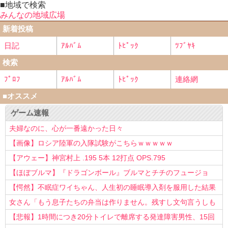
■地域で検索
みんなの地域広場
新着投稿
日記
ｱﾙﾊﾞﾑ
ﾄﾋﾟｯｸ
ﾂﾌﾞﾔｷ
検索
ﾌﾟﾛﾌ
ｱﾙﾊﾞﾑ
ﾄﾋﾟｯｸ
連絡網
■オススメ
ゲーム速報
夫婦なのに、心が一番遠かった日々
【画像】ロシア陸軍の入隊試験がこちらｗｗｗｗｗ
【アウェー】神宮村上 .195 5本 12打点 OPS.795
【ほぼブルマ】『ドラゴンボール』ブルマとチチのフュージョ
ン、クッソ可愛すぎるwwwwwww
【愕然】不眠症ワイちゃん、人生初の睡眠導入剤を服用した結果
ｗｗｗｗ
女さん「もう息子たちの弁当は作りません。残すし文句言うしも
う知らない！」
【悲報】1時間につき20分トイレで離席する発達障害男性、15回