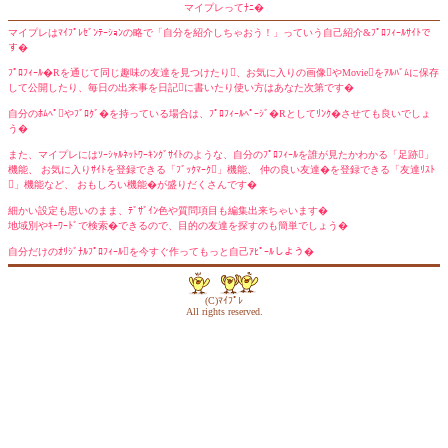
マイプレってﾅﾆ�
マイプレはﾏｲﾌﾟﾚｾﾞﾝﾃｰｼｮﾝの略で「自分を紹介しちゃおう！」っていう自己紹介&ﾌﾟﾛﾌｨｰﾙｻｲﾄで
す�
ﾌﾟﾛﾌｨｰﾙ�Rを通じて同じ趣味の友達を見つけたり、お気に入りの画像やMovieをｱﾙﾊﾞﾑに保存
して公開したり、毎日の出来事を日記に書いたり使い方はあなた次第です�
自分のﾎﾑﾍﾟやﾌﾞﾛｸﾞ�を持っている場合は、ﾌﾟﾛﾌｨｰﾙﾍﾟｰｼﾞ�Rとしてﾘﾝｸ�させても良いでしょ
う�
また、マイプレにはｿｰｼｬﾙﾈｯﾄﾜｰｷﾝｸﾞｻｲﾄのような、自分のﾌﾟﾛﾌｨｰﾙを誰が見たかわかる「足跡」
機能、 お気に入りｻｲﾄを登録できる「ﾌﾞｯｸﾏｰｸ」機能、 仲の良い友達�を登録できる「友達ﾘｽﾄ
」機能など、 おもしろい機能�が盛りだくさんです�
細かい設定も思いのまま、ﾃﾞｻﾞｲﾝ色や質問項目も編集出来ちゃいます�
地域別やｷｰﾜｰﾄﾞで検索�できるので、目的の友達を探すのも簡単でしょう�
自分だけのｵﾘｼﾞﾅﾙﾌﾟﾛﾌｨｰﾙを今すぐ作ってもっと自己ｱﾋﾟｰﾙしよう�
(C)ﾏｲﾌﾟﾚ
All rights reserved.