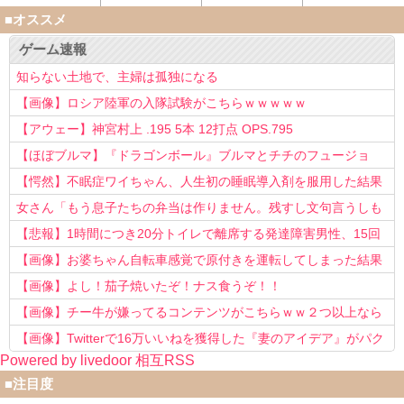
■オススメ
ゲーム速報
知らない土地で、主婦は孤独になる
【画像】ロシア陸軍の入隊試験がこちらｗｗｗｗｗ
【アウェー】神宮村上 .195 5本 12打点 OPS.795
【ほぼブルマ】『ドラゴンボール』ブルマとチチのフュージョ
ン、クッソ可愛すぎるwwwwwww
【愕然】不眠症ワイちゃん、人生初の睡眠導入剤を服用した結果
ｗｗｗｗ
女さん「もう息子たちの弁当は作りません。残すし文句言うしも
う知らない！」
【悲報】1時間につき20分トイレで離席する発達障害男性、15回
以上転職を重ねてしまう
【画像】お婆ちゃん自転車感覚で原付きを運転してしまった結果
www
【画像】よし！茄子焼いたぞ！ナス食うぞ！！
【画像】チー牛が嫌ってるコンテンツがこちらｗｗ２つ以上なら
確定ｗｗ
【画像】Twitterで16万いいねを獲得した『妻のアイデア』がパク
Powered by livedoor 相互RSS
リで草www
■注目度