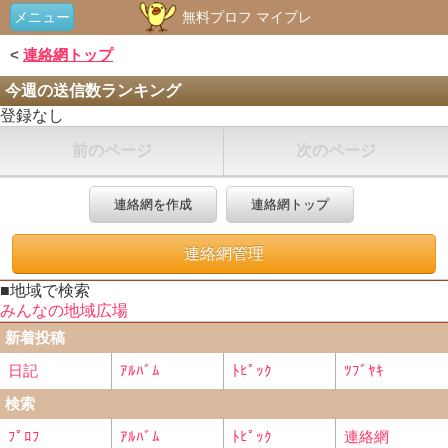
メニュー
無料プロフ マイプレ
<
連絡網トップ
今週の送信数ランキング
登録なし
前のページ
次のページ
連絡網を作成
連絡網トップ
連絡網管理
■地域で検索
みんなの地域広場
新着投稿
日記
ｱﾙﾊﾞﾑ
ﾄﾋﾟｯｸ
ﾂﾌﾞﾔｷ
検索
ﾌﾟﾛﾌ
ｱﾙﾊﾞﾑ
ﾄﾋﾟｯｸ
連絡網