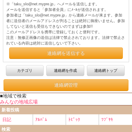
※「taku_slo@net.mypre.jp」へメールを送信します。
メールを送信すると「参加者全員」にﾒｰﾙが送信されます。
参加者は「taku_slo@net.mypre.jp」から連絡メールが来ます。参加
者に送信者のメールアドレスが判ることは絶対に御座いません。参加
してないと送信も受信もできないのでまずは参加!!
このメールアドレスを携帯に登録しておくと便利です。
注意：無修正画像の送信は法律で禁止されております。法律で禁止さ
れている内容は絶対に送信しないで下さい。
連絡網を送信する
カテゴリ
連絡網を作成
連絡網トップ
連絡網管理
■地域で検索
みんなの地域広場
新着投稿
日記
ｱﾙﾊﾞﾑ
ﾄﾋﾟｯｸ
ﾂﾌﾞﾔｷ
検索