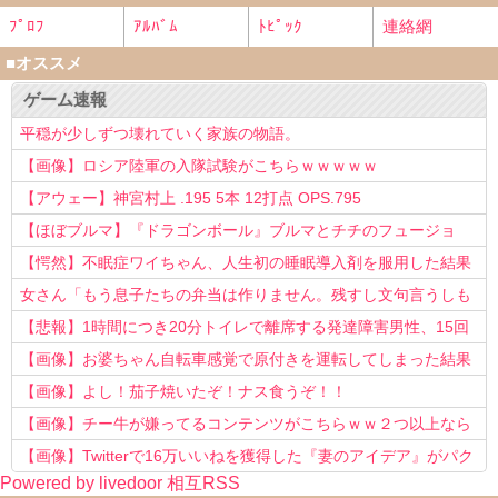
ﾌﾟﾛﾌ
ｱﾙﾊﾞﾑ
ﾄﾋﾟｯｸ
連絡網
■オススメ
ゲーム速報
平穏が少しずつ壊れていく家族の物語。
【画像】ロシア陸軍の入隊試験がこちらｗｗｗｗｗ
【アウェー】神宮村上 .195 5本 12打点 OPS.795
【ほぼブルマ】『ドラゴンボール』ブルマとチチのフュージョ
ン、クッソ可愛すぎるwwwwwww
【愕然】不眠症ワイちゃん、人生初の睡眠導入剤を服用した結果
ｗｗｗｗ
女さん「もう息子たちの弁当は作りません。残すし文句言うしも
う知らない！」
【悲報】1時間につき20分トイレで離席する発達障害男性、15回
以上転職を重ねてしまう
【画像】お婆ちゃん自転車感覚で原付きを運転してしまった結果
www
【画像】よし！茄子焼いたぞ！ナス食うぞ！！
【画像】チー牛が嫌ってるコンテンツがこちらｗｗ２つ以上なら
確定ｗｗ
【画像】Twitterで16万いいねを獲得した『妻のアイデア』がパク
Powered by livedoor 相互RSS
リで草www