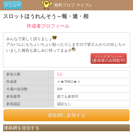
メニュー
無料プロフ マイプレ
スロットほうれんそう～報・連・相
作成者プロフィール
みんなで楽しく語りましょ
アルバムにもちょいちょい貼ったりしますので皆さんからの出しちゃ
いました報告も楽しみに待ってまぁす
バックナンバー
(参加者のみ閲覧可)
参加人数
1人
作成者
☆★TAKU★☆
今週の送信数
0件
参加基準
誰でも参加可
参加認証
認証なし
連絡網に参加する
連絡網を送信する