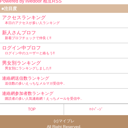
Powered by livedoor 相互RSS
リで草www
■注目度
アクセスランキング
本日のアクセスが多い人ランキング
新人さんプロフ
新着プロフチェックで仲良く!!
ログイン中プロフ
ログイン中のユーザーと絡もう!!
男女別ランキング
男女別にランキングしました!!
連絡網送信数ランキング
送信数の多いえっちなメルマガ受信中..
連絡網参加者数ランキング
購読者の多い人気連絡網！えっちメールを受信中..
TOP
ﾏｲﾍﾟｰｼﾞ
(c)
マイプレ
All Right Reserved.