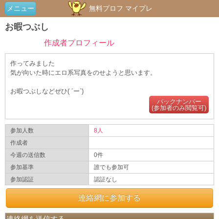
メニュー
無料プロフ マイプレ
お暇つぶし
作成者プロフィール
作ってみました
気が向いた時にエロ系写真をのせようと思います。
お暇つぶしなどぜひ( ´ー`)
バックナンバー
(参加者のみ閲覧可)
参加人数
8人
作成者
今週の送信数
0件
参加基準
誰でも参加可
参加認証
認証なし
連絡網に参加する
連絡網を送信する