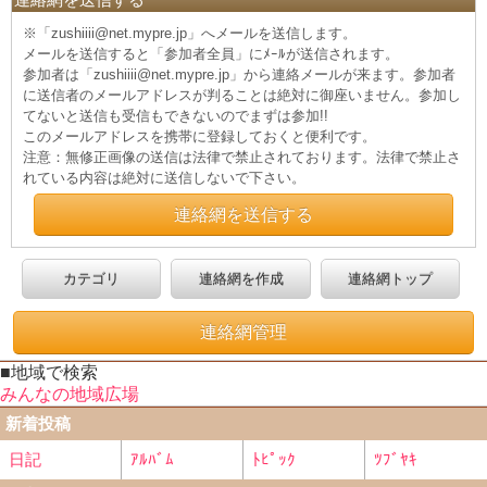
※「zushiiii@net.mypre.jp」へメールを送信します。
メールを送信すると「参加者全員」にﾒｰﾙが送信されます。
参加者は「zushiiii@net.mypre.jp」から連絡メールが来ます。参加者
に送信者のメールアドレスが判ることは絶対に御座いません。参加し
てないと送信も受信もできないのでまずは参加!!
このメールアドレスを携帯に登録しておくと便利です。
注意：無修正画像の送信は法律で禁止されております。法律で禁止さ
れている内容は絶対に送信しないで下さい。
連絡網を送信する
カテゴリ
連絡網を作成
連絡網トップ
連絡網管理
■地域で検索
みんなの地域広場
新着投稿
日記
ｱﾙﾊﾞﾑ
ﾄﾋﾟｯｸ
ﾂﾌﾞﾔｷ