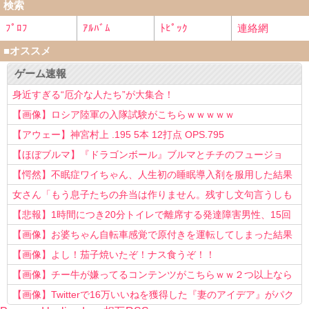
検索
ﾌﾟﾛﾌ
ｱﾙﾊﾞﾑ
ﾄﾋﾟｯｸ
連絡網
■オススメ
ゲーム速報
身近すぎる“厄介な人たち”が大集合！
【画像】ロシア陸軍の入隊試験がこちらｗｗｗｗｗ
【アウェー】神宮村上 .195 5本 12打点 OPS.795
【ほぼブルマ】『ドラゴンボール』ブルマとチチのフュージョ
ン、クッソ可愛すぎるwwwwwww
【愕然】不眠症ワイちゃん、人生初の睡眠導入剤を服用した結果
ｗｗｗｗ
女さん「もう息子たちの弁当は作りません。残すし文句言うしも
う知らない！」
【悲報】1時間につき20分トイレで離席する発達障害男性、15回
以上転職を重ねてしまう
【画像】お婆ちゃん自転車感覚で原付きを運転してしまった結果
www
【画像】よし！茄子焼いたぞ！ナス食うぞ！！
【画像】チー牛が嫌ってるコンテンツがこちらｗｗ２つ以上なら
確定ｗｗ
【画像】Twitterで16万いいねを獲得した『妻のアイデア』がパク