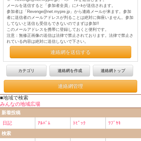
メールを送信すると「参加者全員」にﾒｰﾙが送信されます。
参加者は「Revenge@net.mypre.jp」から連絡メールが来ます。参加
者に送信者のメールアドレスが判ることは絶対に御座いません。参加
してないと送信も受信もできないのでまずは参加!!
このメールアドレスを携帯に登録しておくと便利です。
注意：無修正画像の送信は法律で禁止されております。法律で禁止さ
れている内容は絶対に送信しないで下さい。
連絡網を送信する
カテゴリ
連絡網を作成
連絡網トップ
連絡網管理
■地域で検索
みんなの地域広場
新着投稿
日記
ｱﾙﾊﾞﾑ
ﾄﾋﾟｯｸ
ﾂﾌﾞﾔｷ
検索