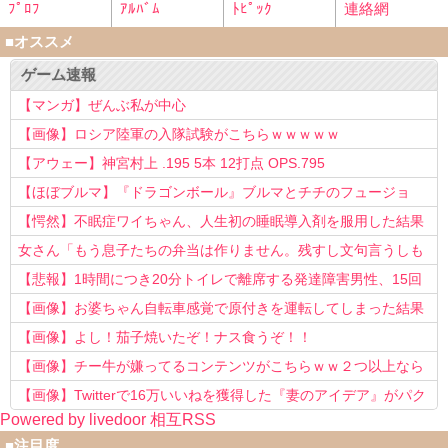
ﾌﾟﾛﾌ
ｱﾙﾊﾞﾑ
ﾄﾋﾟｯｸ
連絡網
■オススメ
ゲーム速報
【マンガ】ぜんぶ私が中心
【画像】ロシア陸軍の入隊試験がこちらｗｗｗｗｗ
【アウェー】神宮村上 .195 5本 12打点 OPS.795
【ほぼブルマ】『ドラゴンボール』ブルマとチチのフュージョ
ン、クッソ可愛すぎるwwwwwww
【愕然】不眠症ワイちゃん、人生初の睡眠導入剤を服用した結果
ｗｗｗｗ
女さん「もう息子たちの弁当は作りません。残すし文句言うしも
う知らない！」
【悲報】1時間につき20分トイレで離席する発達障害男性、15回
以上転職を重ねてしまう
【画像】お婆ちゃん自転車感覚で原付きを運転してしまった結果
www
【画像】よし！茄子焼いたぞ！ナス食うぞ！！
【画像】チー牛が嫌ってるコンテンツがこちらｗｗ２つ以上なら
確定ｗｗ
【画像】Twitterで16万いいねを獲得した『妻のアイデア』がパク
Powered by livedoor 相互RSS
リで草www
■注目度