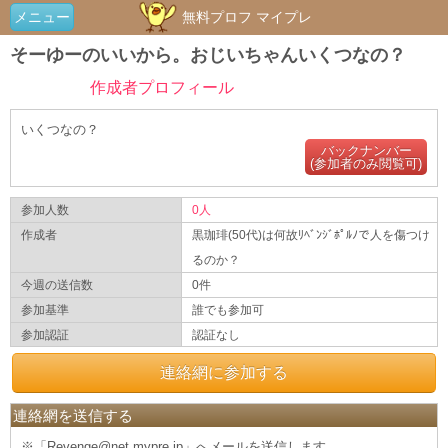
メニュー
無料プロフ マイプレ
そーゆーのいいから。おじいちゃんいくつなの？
作成者プロフィール
いくつなの？
バックナンバー
(参加者のみ閲覧可)
参加人数
0人
作成者
黒珈琲(50代)は何故ﾘﾍﾞﾝｼﾞﾎﾟﾙﾉで人を傷つけ
るのか？
今週の送信数
0件
参加基準
誰でも参加可
参加認証
認証なし
連絡網に参加する
連絡網を送信する
※「Revenge@net.mypre.jp」へメールを送信します。