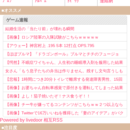
ﾌﾟﾛﾌ
ｱﾙﾊﾞﾑ
ﾄﾋﾟｯｸ
連絡網
■オススメ
ゲーム速報
結婚生活の「当たり前」が壊れる瞬間
【画像】ロシア陸軍の入隊試験がこちらｗｗｗｗｗ
【アウェー】神宮村上 .195 5本 12打点 OPS.795
【ほぼブルマ】『ドラゴンボール』ブルマとチチのフュージョ
ン、クッソ可愛すぎるwwwwwww
【愕然】不眠症ワイちゃん、人生初の睡眠導入剤を服用した結果
ｗｗｗｗ
女さん「もう息子たちの弁当は作りません。残すし文句言うしも
う知らない！」
【悲報】1時間につき20分トイレで離席する発達障害男性、15回
以上転職を重ねてしまう
【画像】お婆ちゃん自転車感覚で原付きを運転してしまった結果
www
【画像】よし！茄子焼いたぞ！ナス食うぞ！！
【画像】チー牛が嫌ってるコンテンツがこちらｗｗ２つ以上なら
確定ｗｗ
【画像】Twitterで16万いいねを獲得した『妻のアイデア』がパク
Powered by livedoor 相互RSS
リで草www
■注目度