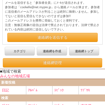
メールを送信すると「参加者全員」にﾒｰﾙが送信されます。
参加者は「coolwife@net.mypre.jp」から連絡メールが来ます。参加者
に送信者のメールアドレスが判ることは絶対に御座いません。参加し
てないと送信も受信もできないのでまずは参加!!
このメールアドレスを携帯に登録しておくと便利です。
注意：無修正画像の送信は法律で禁止されております。法律で禁止さ
れている内容は絶対に送信しないで下さい。
連絡網を送信する
カテゴリ
連絡網を作成
連絡網トップ
連絡網管理
■地域で検索
みんなの地域広場
新着投稿
日記
ｱﾙﾊﾞﾑ
ﾄﾋﾟｯｸ
ﾂﾌﾞﾔｷ
検索