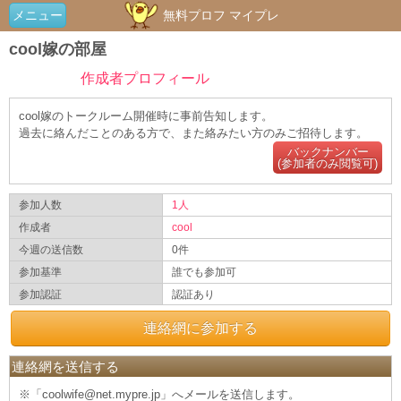
メニュー
無料プロフ マイプレ
cool嫁の部屋
作成者プロフィール
cool嫁のトークルーム開催時に事前告知します。
過去に絡んだことのある方で、また絡みたい方のみご招待します。
バックナンバー
(参加者のみ閲覧可)
参加人数
1人
作成者
cool
今週の送信数
0件
参加基準
誰でも参加可
参加認証
認証あり
連絡網に参加する
連絡網を送信する
※「coolwife@net.mypre.jp」へメールを送信します。