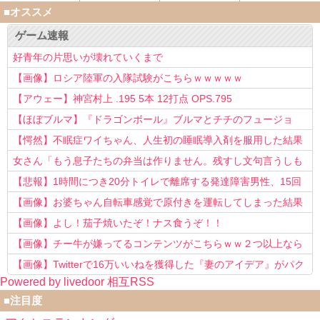
■オススメ
ゲーム速報
好青年の片思いが壊れていくまで
【画像】ロシア陸軍の入隊試験がこちらｗｗｗｗｗ
【アウェー】神宮村上 .195 5本 12打点 OPS.795
【ほぼブルマ】『ドラゴンボール』ブルマとチチのフュージョ
ン、クッソ可愛すぎるwwwwwww
【愕然】不眠症ワイちゃん、人生初の睡眠導入剤を服用した結果
ｗｗｗｗ
女さん「もう息子たちの弁当は作りません。残すし文句言うしも
う知らない！」
【悲報】1時間につき20分トイレで離席する発達障害男性、15回
以上転職を重ねてしまう
【画像】お婆ちゃん自転車感覚で原付きを運転してしまった結果
www
【画像】よし！茄子焼いたぞ！ナス食うぞ！！
【画像】チー牛が嫌ってるコンテンツがこちらｗｗ２つ以上なら
確定ｗｗ
【画像】Twitterで16万いいねを獲得した『妻のアイデア』がパク
Powered by livedoor 相互RSS
リで草www
■注目度