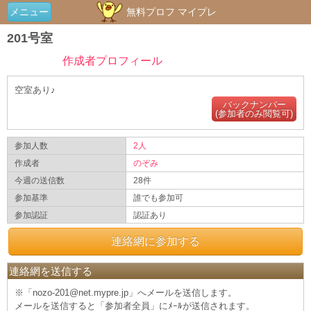
メニュー
無料プロフ マイプレ
201号室
作成者プロフィール
空室あり♪
バックナンバー
(参加者のみ閲覧可)
参加人数
2人
作成者
のぞみ
今週の送信数
28件
参加基準
誰でも参加可
参加認証
認証あり
連絡網に参加する
連絡網を送信する
※「nozo-201@net.mypre.jp」へメールを送信します。
メールを送信すると「参加者全員」にﾒｰﾙが送信されます。