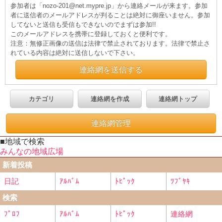
参加者は「nozo-201@net.mypre.jp」から連絡メールが来ます。参加
者に送信者のメールアドレスが判ることは絶対に御座いません。参加
してないと送信も受信もできないのでまずは参加!!
このメールアドレスを携帯に登録しておくと便利です。
注意：無修正画像の送信は法律で禁止されております。法律で禁止さ
れている内容は絶対に送信しないで下さい。
連絡網を送信する
カテゴリ
連絡網を作成
連絡網トップ
連絡網管理
■地域で検索
みんなの地域広場
新着投稿
日記
ｱﾙﾊﾞﾑ
ﾄﾋﾟｯｸ
ﾂﾌﾞﾔｷ
検索
ﾌﾟﾛﾌ
ｱﾙﾊﾞﾑ
ﾄﾋﾟｯｸ
連絡網