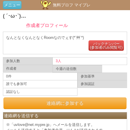
メニュー
無料プロフ マイプレ
( ´･ω･`)…
作成者プロフィール
なんとなくなんとなくRoomなのでぇす(*´艸`*)
バックナンバー
(参加者のみ閲覧可)
参加人数
3人
作成者
今週の送信数
0件
参加基準
誰でも参加可
参加認証
認証なし
連絡網に参加する
連絡網を送信する
※「uvlove@net.mypre.jp」へメールを送信します。