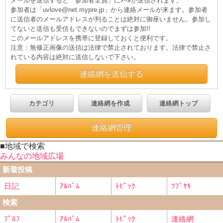
メールを送信すると「参加者全員」にﾒｰﾙが送信されます。
参加者は「uvlove@net.mypre.jp」から連絡メールが来ます。参加者
に送信者のメールアドレスが判ることは絶対に御座いません。参加し
てないと送信も受信もできないのでまずは参加!!
このメールアドレスを携帯に登録しておくと便利です。
注意：無修正画像の送信は法律で禁止されております。法律で禁止さ
れている内容は絶対に送信しないで下さい。
連絡網を送信する
カテゴリ
連絡網を作成
連絡網トップ
連絡網管理
■地域で検索
みんなの地域広場
新着投稿
日記
ｱﾙﾊﾞﾑ
ﾄﾋﾟｯｸ
ﾂﾌﾞﾔｷ
検索
ﾌﾟﾛﾌ
ｱﾙﾊﾞﾑ
ﾄﾋﾟｯｸ
連絡網