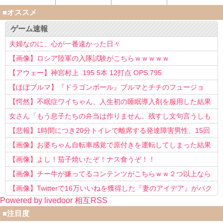
■オススメ
ゲーム速報
夫婦なのに、心が一番遠かった日々
【画像】ロシア陸軍の入隊試験がこちらｗｗｗｗｗ
【アウェー】神宮村上 .195 5本 12打点 OPS.795
【ほぼブルマ】『ドラゴンボール』ブルマとチチのフュージョ
ン、クッソ可愛すぎるwwwwwww
【愕然】不眠症ワイちゃん、人生初の睡眠導入剤を服用した結果
ｗｗｗｗ
女さん「もう息子たちの弁当は作りません。残すし文句言うしも
う知らない！」
【悲報】1時間につき20分トイレで離席する発達障害男性、15回
以上転職を重ねてしまう
【画像】お婆ちゃん自転車感覚で原付きを運転してしまった結果
www
【画像】よし！茄子焼いたぞ！ナス食うぞ！！
【画像】チー牛が嫌ってるコンテンツがこちらｗｗ２つ以上なら
確定ｗｗ
【画像】Twitterで16万いいねを獲得した『妻のアイデア』がパク
Powered by livedoor 相互RSS
リで草www
■注目度