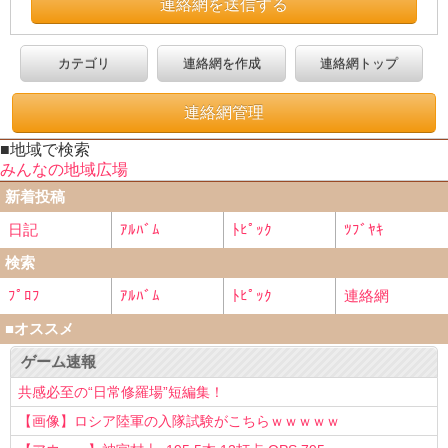
連絡網を送信する
カテゴリ
連絡網を作成
連絡網トップ
連絡網管理
■地域で検索
みんなの地域広場
新着投稿
日記
ｱﾙﾊﾞﾑ
ﾄﾋﾟｯｸ
ﾂﾌﾞﾔｷ
検索
ﾌﾟﾛﾌ
ｱﾙﾊﾞﾑ
ﾄﾋﾟｯｸ
連絡網
■オススメ
ゲーム速報
共感必至の“日常修羅場”短編集！
【画像】ロシア陸軍の入隊試験がこちらｗｗｗｗｗ