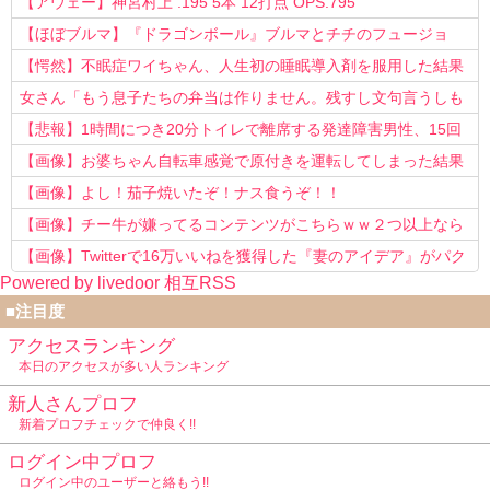
【アウェー】神宮村上 .195 5本 12打点 OPS.795
【ほぼブルマ】『ドラゴンボール』ブルマとチチのフュージョ
ン、クッソ可愛すぎるwwwwwww
【愕然】不眠症ワイちゃん、人生初の睡眠導入剤を服用した結果
ｗｗｗｗ
女さん「もう息子たちの弁当は作りません。残すし文句言うしも
う知らない！」
【悲報】1時間につき20分トイレで離席する発達障害男性、15回
以上転職を重ねてしまう
【画像】お婆ちゃん自転車感覚で原付きを運転してしまった結果
www
【画像】よし！茄子焼いたぞ！ナス食うぞ！！
【画像】チー牛が嫌ってるコンテンツがこちらｗｗ２つ以上なら
確定ｗｗ
【画像】Twitterで16万いいねを獲得した『妻のアイデア』がパク
Powered by livedoor 相互RSS
リで草www
■注目度
アクセスランキング
本日のアクセスが多い人ランキング
新人さんプロフ
新着プロフチェックで仲良く!!
ログイン中プロフ
ログイン中のユーザーと絡もう!!