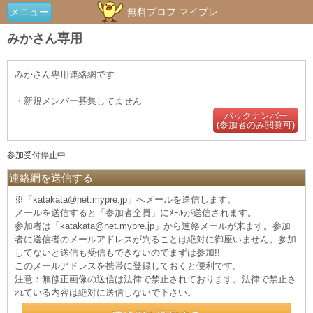
メニュー
無料プロフ マイプレ
みかさん専用
みかさん専用連絡網です
・新規メンバー募集してません
バックナンバー
(参加者のみ閲覧可)
参加受付停止中
連絡網を送信する
※「katakata@net.mypre.jp」へメールを送信します。
メールを送信すると「参加者全員」にﾒｰﾙが送信されます。
参加者は「katakata@net.mypre.jp」から連絡メールが来ます。参加
者に送信者のメールアドレスが判ることは絶対に御座いません。参加
してないと送信も受信もできないのでまずは参加!!
このメールアドレスを携帯に登録しておくと便利です。
注意：無修正画像の送信は法律で禁止されております。法律で禁止さ
れている内容は絶対に送信しないで下さい。