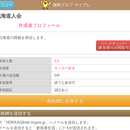
メニュー
無料プロフ マイプレ
北海道人会
作成者プロフィール
北海道の情報を発信します。
バックナンバー
(参加者のみ閲覧可)
参加人数
1人
作成者
サッカー好き
今週の送信数
0件
参加基準
誰でも参加可
参加認証
認証あり
連絡網に参加する
連絡網を送信する
※「HOKKAI@net.mypre.jp」へメールを送信します。
メールを送信すると「参加者全員」にﾒｰﾙが送信されます。