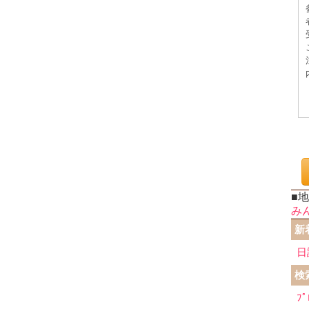
■
み
新
日
検
ﾌﾟ