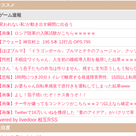
オススメ
ゲーム速報
“変われない私”が動き出す瞬間に出会う
【画像】ロシア陸軍の入隊試験がこちらｗｗｗｗｗ
【アウェー】神宮村上 .195 5本 12打点 OPS.795
【ほぼブルマ】『ドラゴンボール』ブルマとチチのフュージョン、クッ
可愛すぎるwwwwwww
【愕然】不眠症ワイちゃん、人生初の睡眠導入剤を服用した結果ｗｗｗ
女さん「もう息子たちの弁当は作りません。残すし文句言うしもう知ら
い！」
【悲報】1時間につき20分トイレで離席する発達障害男性、15回以上転
を重ねてしまう
【画像】お婆ちゃん自転車感覚で原付きを運転してしまった結果www
【画像】よし！茄子焼いたぞ！ナス食うぞ！！
【画像】チー牛が嫌ってるコンテンツがこちらｗｗ２つ以上なら確定ｗ
【画像】Twitterで16万いいねを獲得した『妻のアイデア』がパクリで草
ered by livedoor 相互RSS
www
注目度