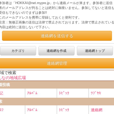
参加者は「HOKKAI@net.mypre.jp」から連絡メールが来ます。参加者に送信
者のメールアドレスが判ることは絶対に御座いません。参加してないと送信
受信もできないのでまずは参加!!
このメールアドレスを携帯に登録しておくと便利です。
注意：無修正画像の送信は法律で禁止されております。法律で禁止されてい
内容は絶対に送信しないで下さい。
連絡網を送信する
カテゴリ
連絡網を作成
連絡網トップ
連絡網管理
地域で検索
んなの地域広場
着投稿
記
ｱﾙﾊﾞﾑ
ﾄﾋﾟｯｸ
ﾂﾌﾞﾔｷ
索
ﾛﾌ
ｱﾙﾊﾞﾑ
ﾄﾋﾟｯｸ
連絡網