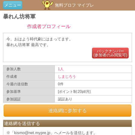
メニュー
無料プロフ マイプレ
暴れん坊将軍
作成者プロフィール
今、おはよう時代劇にはまってます。
暴れん坊将軍 最高です。
バックナンバー
(参加者のみ閲覧可)
参加人数
1人
作成者
しまじろう
今週の送信数
0件
参加基準
[ポイント制:20pt/月]
参加認証
認証あり
連絡網に参加する
連絡網を送信する
※「kismo@net.mypre.jp」へメールを送信します。