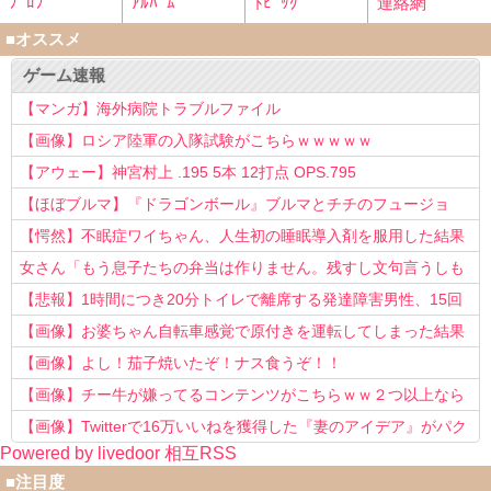
ﾌﾟﾛﾌ
ｱﾙﾊﾞﾑ
ﾄﾋﾟｯｸ
連絡網
■オススメ
ゲーム速報
【マンガ】海外病院トラブルファイル
【画像】ロシア陸軍の入隊試験がこちらｗｗｗｗｗ
【アウェー】神宮村上 .195 5本 12打点 OPS.795
【ほぼブルマ】『ドラゴンボール』ブルマとチチのフュージョ
ン、クッソ可愛すぎるwwwwwww
【愕然】不眠症ワイちゃん、人生初の睡眠導入剤を服用した結果
ｗｗｗｗ
女さん「もう息子たちの弁当は作りません。残すし文句言うしも
う知らない！」
【悲報】1時間につき20分トイレで離席する発達障害男性、15回
以上転職を重ねてしまう
【画像】お婆ちゃん自転車感覚で原付きを運転してしまった結果
www
【画像】よし！茄子焼いたぞ！ナス食うぞ！！
【画像】チー牛が嫌ってるコンテンツがこちらｗｗ２つ以上なら
確定ｗｗ
【画像】Twitterで16万いいねを獲得した『妻のアイデア』がパク
Powered by livedoor 相互RSS
リで草www
■注目度