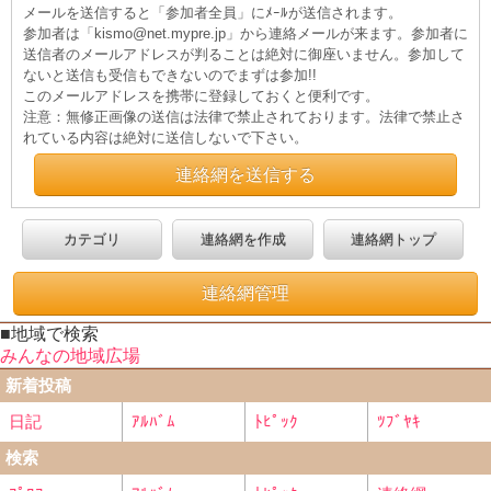
メールを送信すると「参加者全員」にﾒｰﾙが送信されます。
参加者は「kismo@net.mypre.jp」から連絡メールが来ます。参加者に
送信者のメールアドレスが判ることは絶対に御座いません。参加して
ないと送信も受信もできないのでまずは参加!!
このメールアドレスを携帯に登録しておくと便利です。
注意：無修正画像の送信は法律で禁止されております。法律で禁止さ
れている内容は絶対に送信しないで下さい。
連絡網を送信する
カテゴリ
連絡網を作成
連絡網トップ
連絡網管理
■地域で検索
みんなの地域広場
新着投稿
日記
ｱﾙﾊﾞﾑ
ﾄﾋﾟｯｸ
ﾂﾌﾞﾔｷ
検索