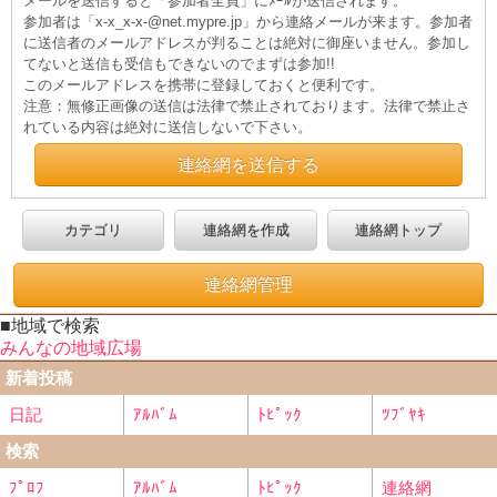
メールを送信すると「参加者全員」にﾒｰﾙが送信されます。
参加者は「x-x_x-x-@net.mypre.jp」から連絡メールが来ます。参加者
に送信者のメールアドレスが判ることは絶対に御座いません。参加し
てないと送信も受信もできないのでまずは参加!!
このメールアドレスを携帯に登録しておくと便利です。
注意：無修正画像の送信は法律で禁止されております。法律で禁止さ
れている内容は絶対に送信しないで下さい。
連絡網を送信する
カテゴリ
連絡網を作成
連絡網トップ
連絡網管理
■地域で検索
みんなの地域広場
新着投稿
日記
ｱﾙﾊﾞﾑ
ﾄﾋﾟｯｸ
ﾂﾌﾞﾔｷ
検索
ﾌﾟﾛﾌ
ｱﾙﾊﾞﾑ
ﾄﾋﾟｯｸ
連絡網