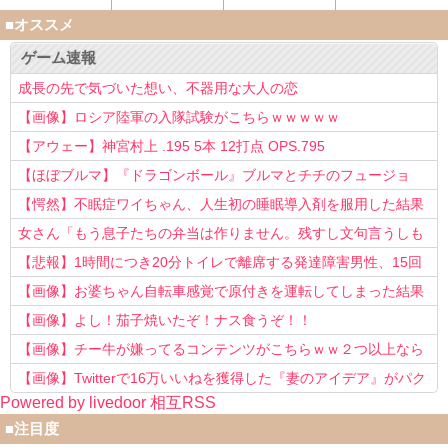
■オススメ
ゲーム速報
成長の先で気づいた想い、不器用な大人の恋
【画像】ロシア陸軍の入隊試験がこちらｗｗｗｗｗ
【アウェー】神宮村上 .195 5本 12打点 OPS.795
【ほぼブルマ】『ドラゴンボール』ブルマとチチのフュージョ
ン、クッソ可愛すぎるwwwwwww
【愕然】不眠症ワイちゃん、人生初の睡眠導入剤を服用した結果
ｗｗｗｗ
女さん「もう息子たちの弁当は作りません。残すし文句言うしも
う知らない！」
【悲報】1時間につき20分トイレで離席する発達障害男性、15回
以上転職を重ねてしまう
【画像】お婆ちゃん自転車感覚で原付きを運転してしまった結果
www
【画像】よし！茄子焼いたぞ！ナス食うぞ！！
【画像】チー牛が嫌ってるコンテンツがこちらｗｗ２つ以上なら
確定ｗｗ
【画像】Twitterで16万いいねを獲得した『妻のアイデア』がパク
Powered by livedoor 相互RSS
リで草www
■注目度