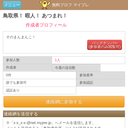
メニュー
無料プロフ マイプレ
鳥取県！ 暇人！ あつまれ！
作成者プロフィール
そのまんまんこ！
バックナンバー
(参加者のみ閲覧可)
参加人数
1人
作成者
今週の送信数
0件
参加基準
誰でも参加可
参加認証
認証あり
連絡網に参加する
連絡網を送信する
※「x-x_x-x-@net.mypre.jp」へメールを送信します。