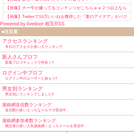
【画像】チー牛が嫌ってるコンテンツがこちらｗｗ２つ以上なら
確定ｗｗ
【画像】Twitterで16万いいねを獲得した『妻のアイデア』がパク
Powered by livedoor 相互RSS
リで草www
■注目度
アクセスランキング
本日のアクセスが多い人ランキング
新人さんプロフ
新着プロフチェックで仲良く!!
ログイン中プロフ
ログイン中のユーザーと絡もう!!
男女別ランキング
男女別にランキングしました!!
連絡網送信数ランキング
送信数の多いえっちなメルマガ受信中..
連絡網参加者数ランキング
購読者の多い人気連絡網！えっちメールを受信中..