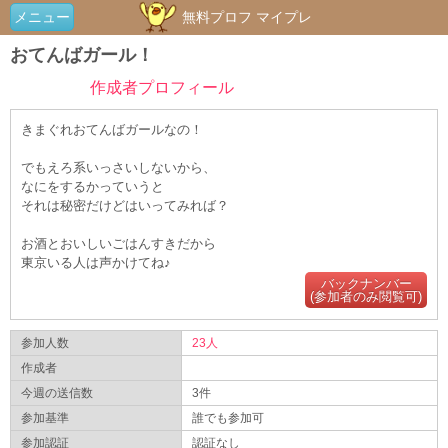
メニュー
無料プロフ マイプレ
おてんばガール！
作成者プロフィール
きまぐれおてんばガールなの！
でもえろ系いっさいしないから、
なにをするかっていうと
それは秘密だけどはいってみれば？
お酒とおいしいごはんすきだから
東京いる人は声かけてね♪
バックナンバー
(参加者のみ閲覧可)
参加人数
23人
作成者
今週の送信数
3件
参加基準
誰でも参加可
参加認証
認証なし