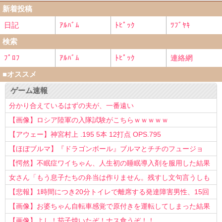
新着投稿
日記
ｱﾙﾊﾞﾑ
ﾄﾋﾟｯｸ
ﾂﾌﾞﾔｷ
検索
ﾌﾟﾛﾌ
ｱﾙﾊﾞﾑ
ﾄﾋﾟｯｸ
連絡網
■オススメ
ゲーム速報
分かり合えているはずの夫が、一番遠い
【画像】ロシア陸軍の入隊試験がこちらｗｗｗｗｗ
【アウェー】神宮村上 .195 5本 12打点 OPS.795
【ほぼブルマ】『ドラゴンボール』ブルマとチチのフュージョ
ン、クッソ可愛すぎるwwwwwww
【愕然】不眠症ワイちゃん、人生初の睡眠導入剤を服用した結果
ｗｗｗｗ
女さん「もう息子たちの弁当は作りません。残すし文句言うしも
う知らない！」
【悲報】1時間につき20分トイレで離席する発達障害男性、15回
以上転職を重ねてしまう
【画像】お婆ちゃん自転車感覚で原付きを運転してしまった結果
www
【画像】よし！茄子焼いたぞ！ナス食うぞ！！