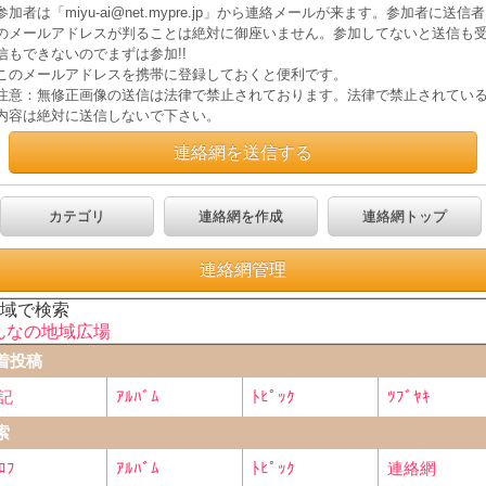
参加者は「miyu-ai@net.mypre.jp」から連絡メールが来ます。参加者に送信者
のメールアドレスが判ることは絶対に御座いません。参加してないと送信も
信もできないのでまずは参加!!
このメールアドレスを携帯に登録しておくと便利です。
注意：無修正画像の送信は法律で禁止されております。法律で禁止されてい
内容は絶対に送信しないで下さい。
連絡網を送信する
カテゴリ
連絡網を作成
連絡網トップ
連絡網管理
地域で検索
んなの地域広場
着投稿
記
ｱﾙﾊﾞﾑ
ﾄﾋﾟｯｸ
ﾂﾌﾞﾔｷ
索
ﾛﾌ
ｱﾙﾊﾞﾑ
ﾄﾋﾟｯｸ
連絡網