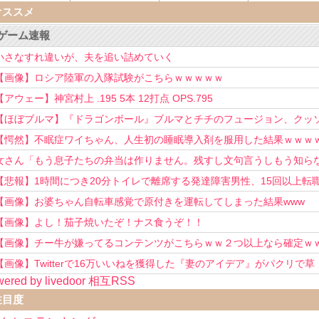
オススメ
ゲーム速報
小さなすれ違いが、夫を追い詰めていく
【画像】ロシア陸軍の入隊試験がこちらｗｗｗｗｗ
【アウェー】神宮村上 .195 5本 12打点 OPS.795
【ほぼブルマ】『ドラゴンボール』ブルマとチチのフュージョン、クッ
可愛すぎるwwwwwww
【愕然】不眠症ワイちゃん、人生初の睡眠導入剤を服用した結果ｗｗｗ
女さん「もう息子たちの弁当は作りません。残すし文句言うしもう知ら
い！」
【悲報】1時間につき20分トイレで離席する発達障害男性、15回以上転
を重ねてしまう
【画像】お婆ちゃん自転車感覚で原付きを運転してしまった結果www
【画像】よし！茄子焼いたぞ！ナス食うぞ！！
【画像】チー牛が嫌ってるコンテンツがこちらｗｗ２つ以上なら確定ｗ
【画像】Twitterで16万いいねを獲得した『妻のアイデア』がパクリで草
ered by livedoor 相互RSS
www
注目度