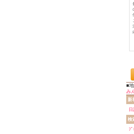
■
み
新
日
検
ﾌﾟ