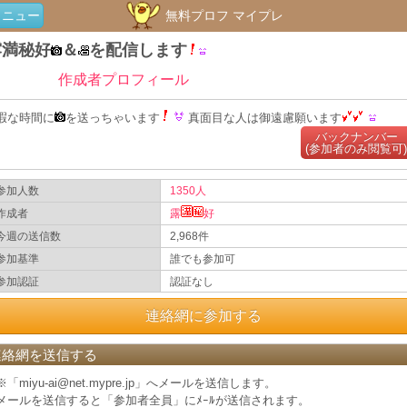
メニュー
無料プロフ マイプレ
露満秘好
＆
を配信します
作成者プロフィール
暇な時間に
を送っちゃいます
真面目な人は御遠慮願います
バックナンバー
(参加者のみ閲覧可)
参加人数
1350人
作成者
露
好
今週の送信数
2,968件
参加基準
誰でも参加可
参加認証
認証なし
連絡網に参加する
連絡網を送信する
※「miyu-ai@net.mypre.jp」へメールを送信します。
メールを送信すると「参加者全員」にﾒｰﾙが送信されます。