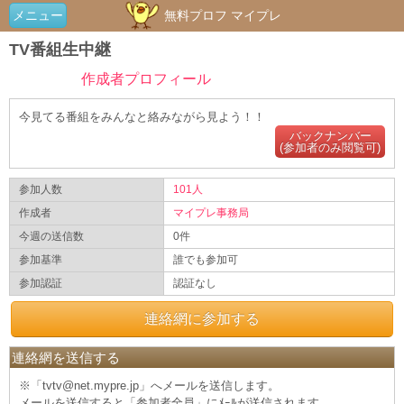
メニュー
無料プロフ マイプレ
TV番組生中継
作成者プロフィール
今見てる番組をみんなと絡みながら見よう！！
バックナンバー
(参加者のみ閲覧可)
参加人数
101人
作成者
マイプレ事務局
今週の送信数
0件
参加基準
誰でも参加可
参加認証
認証なし
連絡網に参加する
連絡網を送信する
※「tvtv@net.mypre.jp」へメールを送信します。
メールを送信すると「参加者全員」にﾒｰﾙが送信されます。