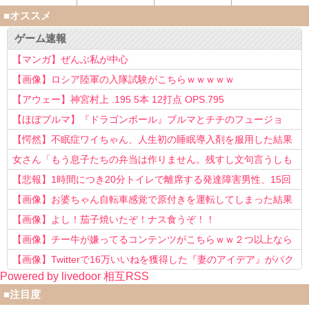
■オススメ
ゲーム速報
【マンガ】ぜんぶ私が中心
【画像】ロシア陸軍の入隊試験がこちらｗｗｗｗｗ
【アウェー】神宮村上 .195 5本 12打点 OPS.795
【ほぼブルマ】『ドラゴンボール』ブルマとチチのフュージョ
ン、クッソ可愛すぎるwwwwwww
【愕然】不眠症ワイちゃん、人生初の睡眠導入剤を服用した結果
ｗｗｗｗ
女さん「もう息子たちの弁当は作りません。残すし文句言うしも
う知らない！」
【悲報】1時間につき20分トイレで離席する発達障害男性、15回
以上転職を重ねてしまう
【画像】お婆ちゃん自転車感覚で原付きを運転してしまった結果
www
【画像】よし！茄子焼いたぞ！ナス食うぞ！！
【画像】チー牛が嫌ってるコンテンツがこちらｗｗ２つ以上なら
確定ｗｗ
【画像】Twitterで16万いいねを獲得した『妻のアイデア』がパク
Powered by livedoor 相互RSS
リで草www
■注目度