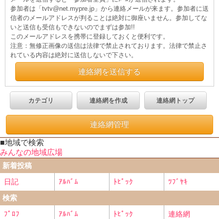
参加者は「tvtv@net.mypre.jp」から連絡メールが来ます。参加者に送
信者のメールアドレスが判ることは絶対に御座いません。参加してな
いと送信も受信もできないのでまずは参加!!
このメールアドレスを携帯に登録しておくと便利です。
注意：無修正画像の送信は法律で禁止されております。法律で禁止さ
れている内容は絶対に送信しないで下さい。
連絡網を送信する
カテゴリ
連絡網を作成
連絡網トップ
連絡網管理
■地域で検索
みんなの地域広場
新着投稿
日記
ｱﾙﾊﾞﾑ
ﾄﾋﾟｯｸ
ﾂﾌﾞﾔｷ
検索
ﾌﾟﾛﾌ
ｱﾙﾊﾞﾑ
ﾄﾋﾟｯｸ
連絡網