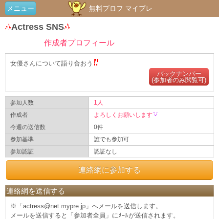
メニュー
無料プロフ マイプレ
Actress SNS
作成者プロフィール
女優さんについて語り合おう
バックナンバー
(参加者のみ閲覧可)
参加人数
1人
作成者
よろしくお願いします
今週の送信数
0件
参加基準
誰でも参加可
参加認証
認証なし
連絡網に参加する
連絡網を送信する
※「actress@net.mypre.jp」へメールを送信します。
メールを送信すると「参加者全員」にﾒｰﾙが送信されます。