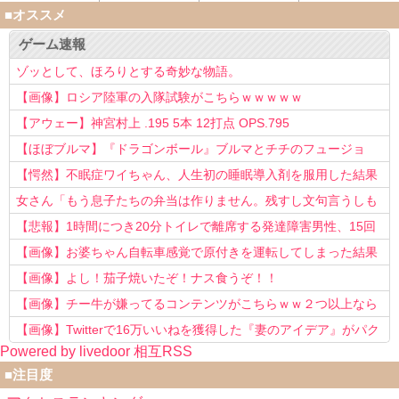
■オススメ
ゲーム速報
ゾッとして、ほろりとする奇妙な物語。
【画像】ロシア陸軍の入隊試験がこちらｗｗｗｗｗ
【アウェー】神宮村上 .195 5本 12打点 OPS.795
【ほぼブルマ】『ドラゴンボール』ブルマとチチのフュージョ
ン、クッソ可愛すぎるwwwwwww
【愕然】不眠症ワイちゃん、人生初の睡眠導入剤を服用した結果
ｗｗｗｗ
女さん「もう息子たちの弁当は作りません。残すし文句言うしも
う知らない！」
【悲報】1時間につき20分トイレで離席する発達障害男性、15回
以上転職を重ねてしまう
【画像】お婆ちゃん自転車感覚で原付きを運転してしまった結果
www
【画像】よし！茄子焼いたぞ！ナス食うぞ！！
【画像】チー牛が嫌ってるコンテンツがこちらｗｗ２つ以上なら
確定ｗｗ
【画像】Twitterで16万いいねを獲得した『妻のアイデア』がパク
Powered by livedoor 相互RSS
リで草www
■注目度