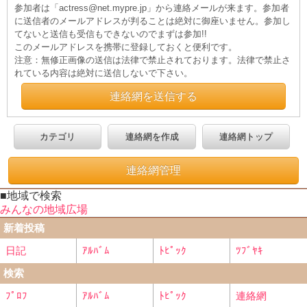
参加者は「actress@net.mypre.jp」から連絡メールが来ます。参加者
に送信者のメールアドレスが判ることは絶対に御座いません。参加し
てないと送信も受信もできないのでまずは参加!!
このメールアドレスを携帯に登録しておくと便利です。
注意：無修正画像の送信は法律で禁止されております。法律で禁止さ
れている内容は絶対に送信しないで下さい。
連絡網を送信する
カテゴリ
連絡網を作成
連絡網トップ
連絡網管理
■地域で検索
みんなの地域広場
新着投稿
日記
ｱﾙﾊﾞﾑ
ﾄﾋﾟｯｸ
ﾂﾌﾞﾔｷ
検索
ﾌﾟﾛﾌ
ｱﾙﾊﾞﾑ
ﾄﾋﾟｯｸ
連絡網