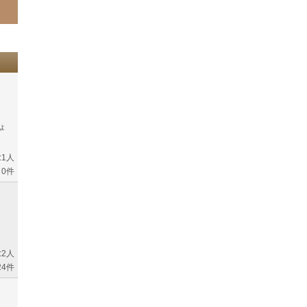
ょ
:1人
0件
:2人
4件