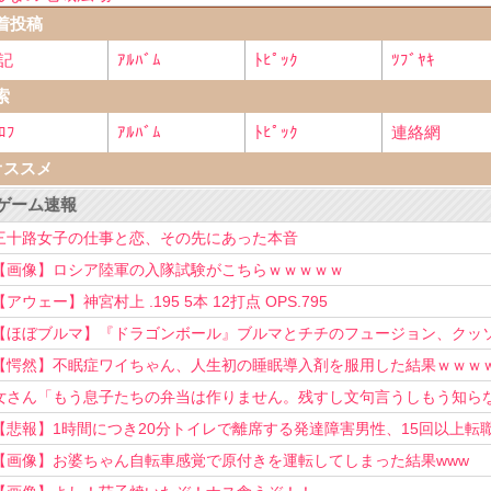
着投稿
記
ｱﾙﾊﾞﾑ
ﾄﾋﾟｯｸ
ﾂﾌﾞﾔｷ
索
ﾛﾌ
ｱﾙﾊﾞﾑ
ﾄﾋﾟｯｸ
連絡網
オススメ
ゲーム速報
三十路女子の仕事と恋、その先にあった本音
【画像】ロシア陸軍の入隊試験がこちらｗｗｗｗｗ
【アウェー】神宮村上 .195 5本 12打点 OPS.795
【ほぼブルマ】『ドラゴンボール』ブルマとチチのフュージョン、クッ
可愛すぎるwwwwwww
【愕然】不眠症ワイちゃん、人生初の睡眠導入剤を服用した結果ｗｗｗ
女さん「もう息子たちの弁当は作りません。残すし文句言うしもう知ら
い！」
【悲報】1時間につき20分トイレで離席する発達障害男性、15回以上転
を重ねてしまう
【画像】お婆ちゃん自転車感覚で原付きを運転してしまった結果www