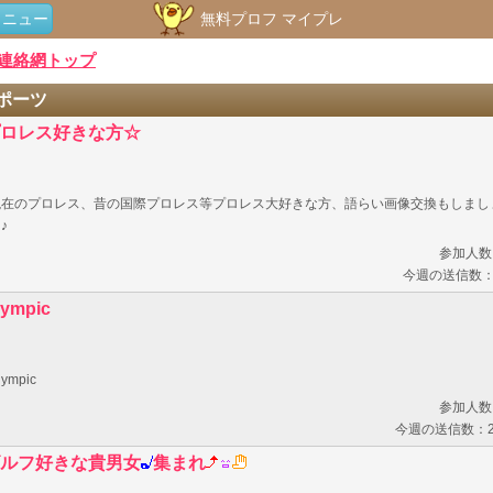
メニュー
無料プロフ マイプレ
連絡網トップ
ポーツ
ロレス好きな方☆
現在のプロレス、昔の国際プロレス等プロレス大好きな方、語らい画像交換もしまし
♪
参加人数
今週の送信数：
lympic
lympic
参加人数
今週の送信数：2
ルフ好きな貴男女
集まれ