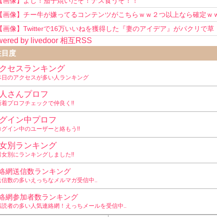
【画像】よし！茄子焼いたぞ！ナス食うぞ！！
【画像】チー牛が嫌ってるコンテンツがこちらｗｗ２つ以上なら確定ｗ
【画像】Twitterで16万いいねを獲得した『妻のアイデア』がパクリで草
ered by livedoor 相互RSS
www
注目度
クセスランキング
本日のアクセスが多い人ランキング
人さんプロフ
新着プロフチェックで仲良く!!
グイン中プロフ
ログイン中のユーザーと絡もう!!
女別ランキング
男女別にランキングしました!!
絡網送信数ランキング
送信数の多いえっちなメルマガ受信中..
絡網参加者数ランキング
購読者の多い人気連絡網！えっちメールを受信中..