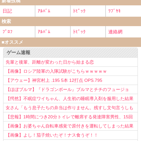
新着投稿
日記
ｱﾙﾊﾞﾑ
ﾄﾋﾟｯｸ
ﾂﾌﾞﾔｷ
検索
ﾌﾟﾛﾌ
ｱﾙﾊﾞﾑ
ﾄﾋﾟｯｸ
連絡網
■オススメ
ゲーム速報
先輩と後輩、距離が変わった日から始まる恋
【画像】ロシア陸軍の入隊試験がこちらｗｗｗｗｗ
【アウェー】神宮村上 .195 5本 12打点 OPS.795
【ほぼブルマ】『ドラゴンボール』ブルマとチチのフュージョ
ン、クッソ可愛すぎるwwwwwww
【愕然】不眠症ワイちゃん、人生初の睡眠導入剤を服用した結果
ｗｗｗｗ
女さん「もう息子たちの弁当は作りません。残すし文句言うしも
う知らない！」
【悲報】1時間につき20分トイレで離席する発達障害男性、15回
以上転職を重ねてしまう
【画像】お婆ちゃん自転車感覚で原付きを運転してしまった結果
www
【画像】よし！茄子焼いたぞ！ナス食うぞ！！