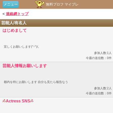
メニュー
無料プロフ マイプレ
<
連絡網トップ
芸能人/有名人
はじめまして
宜しくお願いします(^-^)/。
参加人数:1人
今週の送信数：0件
芸能人情報お願いします
都内を特にお願いします 自分も見たら報告なう
参加人数:2人
今週の送信数：0件
Actress SNS