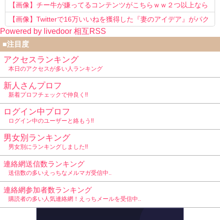
【画像】チー牛が嫌ってるコンテンツがこちらｗｗ２つ以上なら
確定ｗｗ
【画像】Twitterで16万いいねを獲得した『妻のアイデア』がパク
Powered by livedoor 相互RSS
リで草www
■注目度
アクセスランキング
本日のアクセスが多い人ランキング
新人さんプロフ
新着プロフチェックで仲良く!!
ログイン中プロフ
ログイン中のユーザーと絡もう!!
男女別ランキング
男女別にランキングしました!!
連絡網送信数ランキング
送信数の多いえっちなメルマガ受信中..
連絡網参加者数ランキング
購読者の多い人気連絡網！えっちメールを受信中..