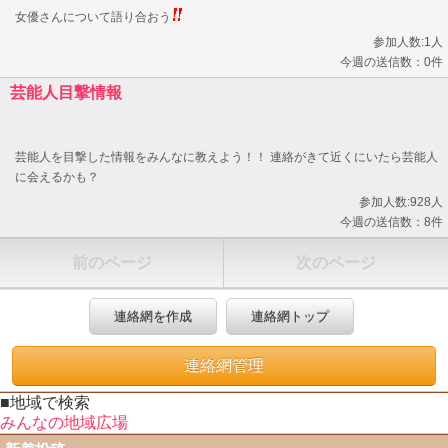
女優さんについて語り合おう
参加人数:1人
今週の送信数：0件
芸能人目撃情報
芸能人を目撃した情報をみんなに教えよう！！ 連絡がきて近くにいたら芸能人
に会えるかも？
参加人数:928人
今週の送信数：8件
前のページ
次のページ
連絡網を作成
連絡網トップ
連絡網管理
■地域で検索
みんなの地域広場