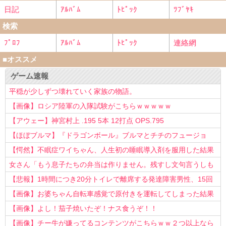
日記
ｱﾙﾊﾞﾑ
ﾄﾋﾟｯｸ
ﾂﾌﾞﾔｷ
検索
ﾌﾟﾛﾌ
ｱﾙﾊﾞﾑ
ﾄﾋﾟｯｸ
連絡網
■オススメ
ゲーム速報
平穏が少しずつ壊れていく家族の物語。
【画像】ロシア陸軍の入隊試験がこちらｗｗｗｗｗ
【アウェー】神宮村上 .195 5本 12打点 OPS.795
【ほぼブルマ】『ドラゴンボール』ブルマとチチのフュージョ
ン、クッソ可愛すぎるwwwwwww
【愕然】不眠症ワイちゃん、人生初の睡眠導入剤を服用した結果
ｗｗｗｗ
女さん「もう息子たちの弁当は作りません。残すし文句言うしも
う知らない！」
【悲報】1時間につき20分トイレで離席する発達障害男性、15回
以上転職を重ねてしまう
【画像】お婆ちゃん自転車感覚で原付きを運転してしまった結果
www
【画像】よし！茄子焼いたぞ！ナス食うぞ！！
【画像】チー牛が嫌ってるコンテンツがこちらｗｗ２つ以上なら