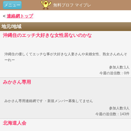
メニュー
無料プロフ マイプレ
<
連絡網トップ
地元/地域
沖縄住のエッチ大好きな女性居ないのかな
沖縄住の優しくてエッチな事が大好きな人妻さんや未婚女性、熟女さんめんそ
ーれー
参加人数:1人
今週の送信数：0件
みかさん専用
みかさん専用連絡網です ・新規メンバー募集してません
参加人数:0人
今週の送信数：143件
北海道人会