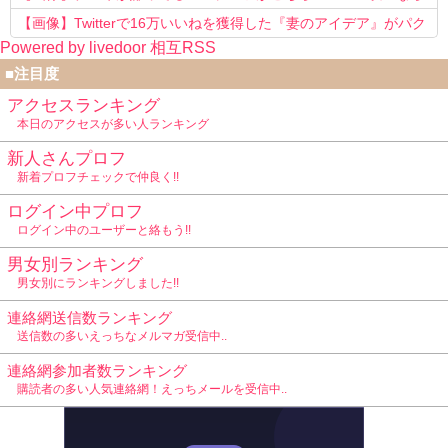
確定ｗｗ
【画像】Twitterで16万いいねを獲得した『妻のアイデア』がパク
Powered by livedoor 相互RSS
リで草www
■注目度
アクセスランキング
本日のアクセスが多い人ランキング
新人さんプロフ
新着プロフチェックで仲良く!!
ログイン中プロフ
ログイン中のユーザーと絡もう!!
男女別ランキング
男女別にランキングしました!!
連絡網送信数ランキング
送信数の多いえっちなメルマガ受信中..
連絡網参加者数ランキング
購読者の多い人気連絡網！えっちメールを受信中..