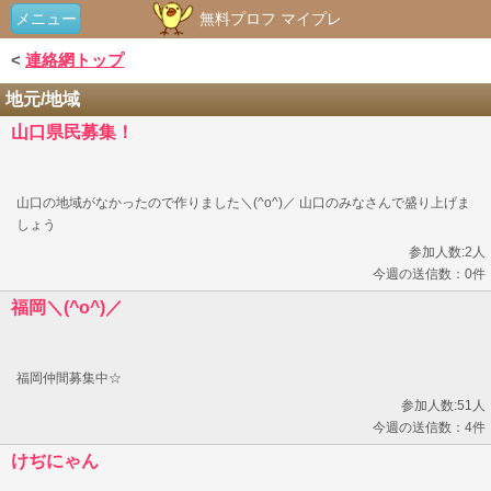
メニュー
無料プロフ マイプレ
<
連絡網トップ
地元/地域
山口県民募集！
山口の地域がなかったので作りました＼(^o^)／ 山口のみなさんで盛り上げま
しょう
参加人数:2人
今週の送信数：0件
福岡＼(^o^)／
福岡仲間募集中☆
参加人数:51人
今週の送信数：4件
けぢにゃん