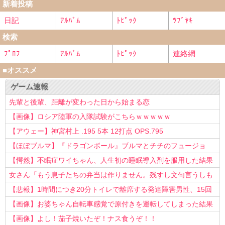
新着投稿
日記
ｱﾙﾊﾞﾑ
ﾄﾋﾟｯｸ
ﾂﾌﾞﾔｷ
検索
ﾌﾟﾛﾌ
ｱﾙﾊﾞﾑ
ﾄﾋﾟｯｸ
連絡網
■オススメ
ゲーム速報
先輩と後輩、距離が変わった日から始まる恋
【画像】ロシア陸軍の入隊試験がこちらｗｗｗｗｗ
【アウェー】神宮村上 .195 5本 12打点 OPS.795
【ほぼブルマ】『ドラゴンボール』ブルマとチチのフュージョ
ン、クッソ可愛すぎるwwwwwww
【愕然】不眠症ワイちゃん、人生初の睡眠導入剤を服用した結果
ｗｗｗｗ
女さん「もう息子たちの弁当は作りません。残すし文句言うしも
う知らない！」
【悲報】1時間につき20分トイレで離席する発達障害男性、15回
以上転職を重ねてしまう
【画像】お婆ちゃん自転車感覚で原付きを運転してしまった結果
www
【画像】よし！茄子焼いたぞ！ナス食うぞ！！