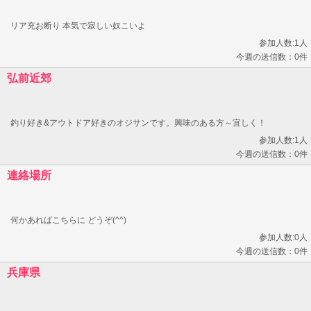
リア充お断り 本気で寂しい奴こいよ
参加人数:1人
今週の送信数：0件
弘前近郊
釣り好き&アウトドア好きのオジサンです。興味のある方～宜しく！
参加人数:1人
今週の送信数：0件
連絡場所
何かあればこちらに どうぞ(^^)
参加人数:0人
今週の送信数：0件
兵庫県