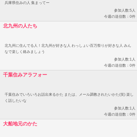
兵庫県住みの人 集まってー
参加人数:5人
今週の送信数：0件
北九州の人たち
北九州に住んでる人！北九州が好きな人 わっしょい百万祭りが好きな人 みん
なで楽しく絡みましょう
参加人数:1人
今週の送信数：0件
千葉住みアラフォー
千葉住みでいろいろお話出来るかた または、メール調教されたいかた(笑) 楽し
く話したいな
参加人数:1人
今週の送信数：0件
大船地元のかた