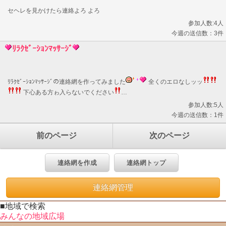
セヘレを見かけたら連絡よろ よろ
参加人数:4人
今週の送信数：3件
ﾘﾗｸｾﾞｰｼｮﾝﾏｯｻｰｼﾞ
ﾘﾗｸｾﾞｰｼｮﾝﾏｯｻｰｼﾞの連絡網を作ってみました
全くのエロなしッッ
下心ある方ゎ入らないでください
…
参加人数:5人
今週の送信数：1件
前のページ
次のページ
連絡網を作成
連絡網トップ
連絡網管理
■地域で検索
みんなの地域広場