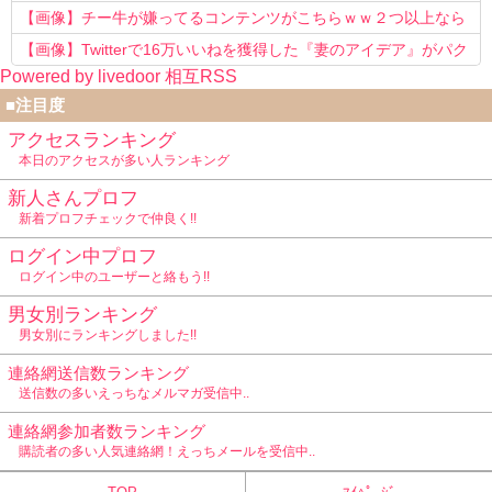
【画像】チー牛が嫌ってるコンテンツがこちらｗｗ２つ以上なら
確定ｗｗ
【画像】Twitterで16万いいねを獲得した『妻のアイデア』がパク
Powered by livedoor 相互RSS
リで草www
■注目度
アクセスランキング
本日のアクセスが多い人ランキング
新人さんプロフ
新着プロフチェックで仲良く!!
ログイン中プロフ
ログイン中のユーザーと絡もう!!
男女別ランキング
男女別にランキングしました!!
連絡網送信数ランキング
送信数の多いえっちなメルマガ受信中..
連絡網参加者数ランキング
購読者の多い人気連絡網！えっちメールを受信中..