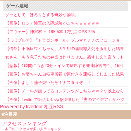
ゲーム速報
ゾッとして、ほろりとする奇妙な物語。
【画像】ロシア陸軍の入隊試験がこちらｗｗｗｗｗ
【アウェー】神宮村上 .195 5本 12打点 OPS.795
【ほぼブルマ】『ドラゴンボール』ブルマとチチのフュージョ
ン、クッソ可愛すぎるwwwwwww
【愕然】不眠症ワイちゃん、人生初の睡眠導入剤を服用した結果
ｗｗｗｗ
女さん「もう息子たちの弁当は作りません。残すし文句言うしも
う知らない！」
【悲報】1時間につき20分トイレで離席する発達障害男性、15回
以上転職を重ねてしまう
【画像】お婆ちゃん自転車感覚で原付きを運転してしまった結果
www
【画像】よし！茄子焼いたぞ！ナス食うぞ！！
【画像】チー牛が嫌ってるコンテンツがこちらｗｗ２つ以上なら
確定ｗｗ
【画像】Twitterで16万いいねを獲得した『妻のアイデア』がパク
Powered by livedoor 相互RSS
リで草www
■注目度
アクセスランキング
本日のアクセスが多い人ランキング