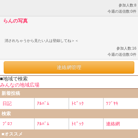
参加人数:8
今週の送信数:0件
らんの写真
消されちゃうから見たい人は登録してね＞＜
参加人数:16
今週の送信数:0件
連絡網管理
■地域で検索
みんなの地域広場
新着投稿
日記
ｱﾙﾊﾞﾑ
ﾄﾋﾟｯｸ
ﾂﾌﾞﾔｷ
検索
ﾌﾟﾛﾌ
ｱﾙﾊﾞﾑ
ﾄﾋﾟｯｸ
連絡網
■オススメ