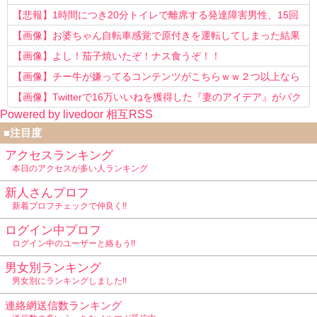
う知らない！」
【悲報】1時間につき20分トイレで離席する発達障害男性、15回
以上転職を重ねてしまう
【画像】お婆ちゃん自転車感覚で原付きを運転してしまった結果
www
【画像】よし！茄子焼いたぞ！ナス食うぞ！！
【画像】チー牛が嫌ってるコンテンツがこちらｗｗ２つ以上なら
確定ｗｗ
【画像】Twitterで16万いいねを獲得した『妻のアイデア』がパク
Powered by livedoor 相互RSS
リで草www
■注目度
アクセスランキング
本日のアクセスが多い人ランキング
新人さんプロフ
新着プロフチェックで仲良く!!
ログイン中プロフ
ログイン中のユーザーと絡もう!!
男女別ランキング
男女別にランキングしました!!
連絡網送信数ランキング