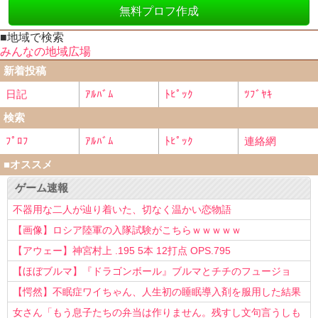
無料プロフ作成
■地域で検索
みんなの地域広場
新着投稿
日記
ｱﾙﾊﾞﾑ
ﾄﾋﾟｯｸ
ﾂﾌﾞﾔｷ
検索
ﾌﾟﾛﾌ
ｱﾙﾊﾞﾑ
ﾄﾋﾟｯｸ
連絡網
■オススメ
ゲーム速報
不器用な二人が辿り着いた、切なく温かい恋物語
【画像】ロシア陸軍の入隊試験がこちらｗｗｗｗｗ
【アウェー】神宮村上 .195 5本 12打点 OPS.795
【ほぼブルマ】『ドラゴンボール』ブルマとチチのフュージョ
ン、クッソ可愛すぎるwwwwwww
【愕然】不眠症ワイちゃん、人生初の睡眠導入剤を服用した結果
ｗｗｗｗ
女さん「もう息子たちの弁当は作りません。残すし文句言うしも