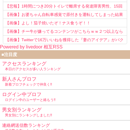
う知らない！」
【悲報】1時間につき20分トイレで離席する発達障害男性、15回
以上転職を重ねてしまう
【画像】お婆ちゃん自転車感覚で原付きを運転してしまった結果
www
【画像】よし！茄子焼いたぞ！ナス食うぞ！！
【画像】チー牛が嫌ってるコンテンツがこちらｗｗ２つ以上なら
確定ｗｗ
【画像】Twitterで16万いいねを獲得した『妻のアイデア』がパク
Powered by livedoor 相互RSS
リで草www
■注目度
アクセスランキング
本日のアクセスが多い人ランキング
新人さんプロフ
新着プロフチェックで仲良く!!
ログイン中プロフ
ログイン中のユーザーと絡もう!!
男女別ランキング
男女別にランキングしました!!
連絡網送信数ランキング