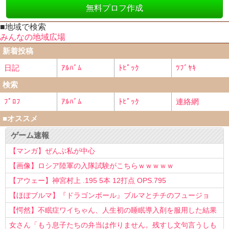
無料プロフ作成
■地域で検索
みんなの地域広場
新着投稿
日記
ｱﾙﾊﾞﾑ
ﾄﾋﾟｯｸ
ﾂﾌﾞﾔｷ
検索
ﾌﾟﾛﾌ
ｱﾙﾊﾞﾑ
ﾄﾋﾟｯｸ
連絡網
■オススメ
ゲーム速報
【マンガ】ぜんぶ私が中心
【画像】ロシア陸軍の入隊試験がこちらｗｗｗｗｗ
【アウェー】神宮村上 .195 5本 12打点 OPS.795
【ほぼブルマ】『ドラゴンボール』ブルマとチチのフュージョ
ン、クッソ可愛すぎるwwwwwww
【愕然】不眠症ワイちゃん、人生初の睡眠導入剤を服用した結果
ｗｗｗｗ
女さん「もう息子たちの弁当は作りません。残すし文句言うしも