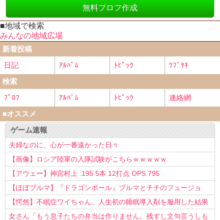
無料プロフ作成
■地域で検索
みんなの地域広場
新着投稿
日記
ｱﾙﾊﾞﾑ
ﾄﾋﾟｯｸ
ﾂﾌﾞﾔｷ
検索
ﾌﾟﾛﾌ
ｱﾙﾊﾞﾑ
ﾄﾋﾟｯｸ
連絡網
■オススメ
ゲーム速報
夫婦なのに、心が一番遠かった日々
【画像】ロシア陸軍の入隊試験がこちらｗｗｗｗｗ
【アウェー】神宮村上 .195 5本 12打点 OPS.795
【ほぼブルマ】『ドラゴンボール』ブルマとチチのフュージョ
ン、クッソ可愛すぎるwwwwwww
【愕然】不眠症ワイちゃん、人生初の睡眠導入剤を服用した結果
ｗｗｗｗ
女さん「もう息子たちの弁当は作りません。残すし文句言うしも