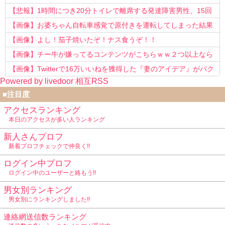
う知らない！」
【悲報】1時間につき20分トイレで離席する発達障害男性、15回
以上転職を重ねてしまう
【画像】お婆ちゃん自転車感覚で原付きを運転してしまった結果
www
【画像】よし！茄子焼いたぞ！ナス食うぞ！！
【画像】チー牛が嫌ってるコンテンツがこちらｗｗ２つ以上なら
確定ｗｗ
【画像】Twitterで16万いいねを獲得した『妻のアイデア』がパク
Powered by livedoor 相互RSS
リで草www
■注目度
アクセスランキング
本日のアクセスが多い人ランキング
新人さんプロフ
新着プロフチェックで仲良く!!
ログイン中プロフ
ログイン中のユーザーと絡もう!!
男女別ランキング
男女別にランキングしました!!
連絡網送信数ランキング