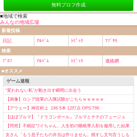
無料プロフ作成
■地域で検索
みんなの地域広場
新着投稿
日記
ｱﾙﾊﾞﾑ
ﾄﾋﾟｯｸ
ﾂﾌﾞﾔｷ
検索
ﾌﾟﾛﾌ
ｱﾙﾊﾞﾑ
ﾄﾋﾟｯｸ
連絡網
■オススメ
ゲーム速報
“変われない私”が動き出す瞬間に出会う
【画像】ロシア陸軍の入隊試験がこちらｗｗｗｗｗ
【アウェー】神宮村上 .195 5本 12打点 OPS.795
【ほぼブルマ】『ドラゴンボール』ブルマとチチのフュージョ
ン、クッソ可愛すぎるwwwwwww
【愕然】不眠症ワイちゃん、人生初の睡眠導入剤を服用した結果
ｗｗｗｗ
女さん「もう息子たちの弁当は作りません。残すし文句言うしも