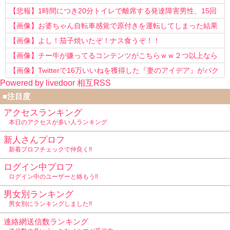
う知らない！」
【悲報】1時間につき20分トイレで離席する発達障害男性、15回
以上転職を重ねてしまう
【画像】お婆ちゃん自転車感覚で原付きを運転してしまった結果
www
【画像】よし！茄子焼いたぞ！ナス食うぞ！！
【画像】チー牛が嫌ってるコンテンツがこちらｗｗ２つ以上なら
確定ｗｗ
【画像】Twitterで16万いいねを獲得した『妻のアイデア』がパク
Powered by livedoor 相互RSS
リで草www
■注目度
アクセスランキング
本日のアクセスが多い人ランキング
新人さんプロフ
新着プロフチェックで仲良く!!
ログイン中プロフ
ログイン中のユーザーと絡もう!!
男女別ランキング
男女別にランキングしました!!
連絡網送信数ランキング