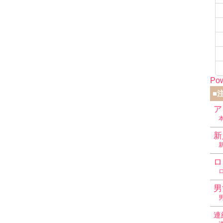
Pow
■
ア
新
ロ
男
連