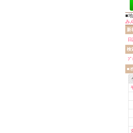
■
み
新
日
検
ﾌﾟ
■