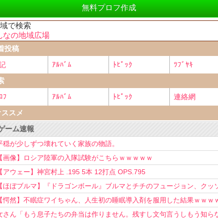
無料プロフ作成
地域で検索
んなの地域広場
着投稿
記
ｱﾙﾊﾞﾑ
ﾄﾋﾟｯｸ
ﾂﾌﾞﾔｷ
索
ﾛﾌ
ｱﾙﾊﾞﾑ
ﾄﾋﾟｯｸ
連絡網
オススメ
ゲーム速報
平穏が少しずつ壊れていく家族の物語。
【画像】ロシア陸軍の入隊試験がこちらｗｗｗｗｗ
【アウェー】神宮村上 .195 5本 12打点 OPS.795
【ほぼブルマ】『ドラゴンボール』ブルマとチチのフュージョン、クッ
可愛すぎるwwwwwww
【愕然】不眠症ワイちゃん、人生初の睡眠導入剤を服用した結果ｗｗｗ
女さん「もう息子たちの弁当は作りません。残すし文句言うしもう知ら