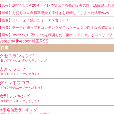
い！」
【悲報】1時間につき20分トイレで離席する発達障害男性、15回以上転
を重ねてしまう
【画像】お婆ちゃん自転車感覚で原付きを運転してしまった結果www
【画像】よし！茄子焼いたぞ！ナス食うぞ！！
【画像】チー牛が嫌ってるコンテンツがこちらｗｗ２つ以上なら確定ｗ
【画像】Twitterで16万いいねを獲得した『妻のアイデア』がパクリで草
ered by livedoor 相互RSS
www
注目度
クセスランキング
本日のアクセスが多い人ランキング
人さんプロフ
新着プロフチェックで仲良く!!
グイン中プロフ
ログイン中のユーザーと絡もう!!
女別ランキング
男女別にランキングしました!!
絡網送信数ランキング