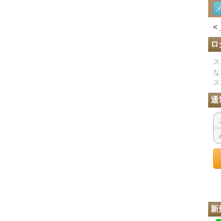
<
ロ
ス
な
ス
通
新