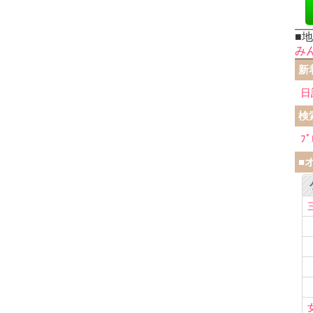
■
み
新
日
検
ﾌﾟ
■