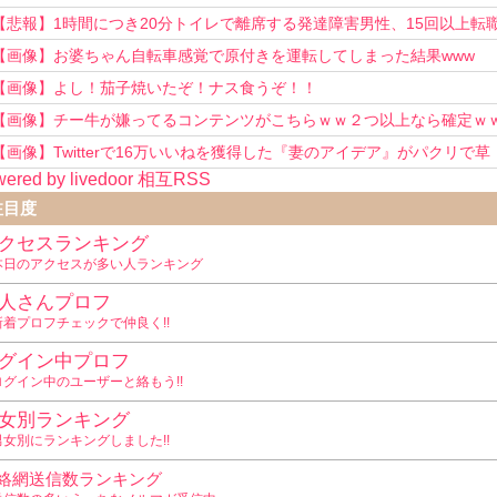
い！」
【悲報】1時間につき20分トイレで離席する発達障害男性、15回以上転
を重ねてしまう
【画像】お婆ちゃん自転車感覚で原付きを運転してしまった結果www
【画像】よし！茄子焼いたぞ！ナス食うぞ！！
【画像】チー牛が嫌ってるコンテンツがこちらｗｗ２つ以上なら確定ｗ
【画像】Twitterで16万いいねを獲得した『妻のアイデア』がパクリで草
ered by livedoor 相互RSS
www
注目度
クセスランキング
本日のアクセスが多い人ランキング
人さんプロフ
新着プロフチェックで仲良く!!
グイン中プロフ
ログイン中のユーザーと絡もう!!
女別ランキング
男女別にランキングしました!!
絡網送信数ランキング