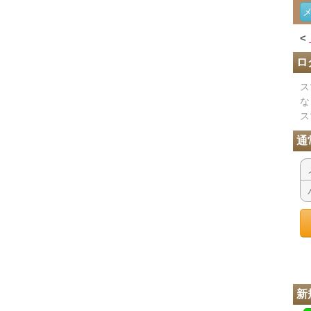
<
ロ
ス
な
ス
通
新