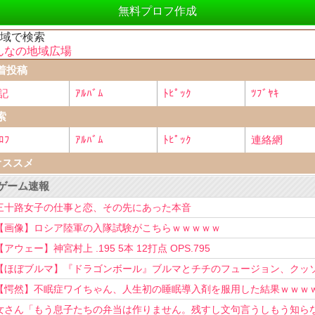
無料プロフ作成
地域で検索
んなの地域広場
着投稿
記
ｱﾙﾊﾞﾑ
ﾄﾋﾟｯｸ
ﾂﾌﾞﾔｷ
索
ﾛﾌ
ｱﾙﾊﾞﾑ
ﾄﾋﾟｯｸ
連絡網
オススメ
ゲーム速報
三十路女子の仕事と恋、その先にあった本音
【画像】ロシア陸軍の入隊試験がこちらｗｗｗｗｗ
【アウェー】神宮村上 .195 5本 12打点 OPS.795
【ほぼブルマ】『ドラゴンボール』ブルマとチチのフュージョン、クッ
可愛すぎるwwwwwww
【愕然】不眠症ワイちゃん、人生初の睡眠導入剤を服用した結果ｗｗｗ
女さん「もう息子たちの弁当は作りません。残すし文句言うしもう知ら