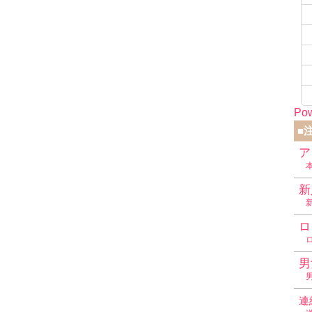
Pow
■
ア
新
ロ
男
連