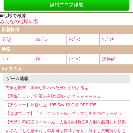
無料プロフ作成
■地域で検索
みんなの地域広場
新着投稿
日記
ｱﾙﾊﾞﾑ
ﾄﾋﾟｯｸ
ﾂﾌﾞﾔｷ
検索
ﾌﾟﾛﾌ
ｱﾙﾊﾞﾑ
ﾄﾋﾟｯｸ
連絡網
■オススメ
ゲーム速報
先輩と後輩、距離が変わった日から始まる恋
【画像】ロシア陸軍の入隊試験がこちらｗｗｗｗｗ
【アウェー】神宮村上 .195 5本 12打点 OPS.795
【ほぼブルマ】『ドラゴンボール』ブルマとチチのフュージョ
ン、クッソ可愛すぎるwwwwwww
【愕然】不眠症ワイちゃん、人生初の睡眠導入剤を服用した結果
ｗｗｗｗ
女さん「もう息子たちの弁当は作りません。残すし文句言うしも