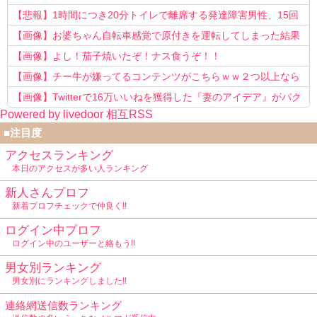
う知らない！」
【悲報】1時間につき20分トイレで離席する発達障害男性、15回
以上転職を重ねてしまう
【画像】お婆ちゃん自転車感覚で原付きを運転してしまった結果
www
【画像】よし！茄子焼いたぞ！ナス食うぞ！！
【画像】チー牛が嫌ってるコンテンツがこちらｗｗ２つ以上なら
確定ｗｗ
【画像】Twitterで16万いいねを獲得した『妻のアイデア』がパク
Powered by livedoor 相互RSS
リで草www
■注目度
アクセスランキング
本日のアクセスが多い人ランキング
新人さんプロフ
新着プロフチェックで仲良く!!
ログイン中プロフ
ログイン中のユーザーと絡もう!!
男女別ランキング
男女別にランキングしました!!
連絡網送信数ランキング