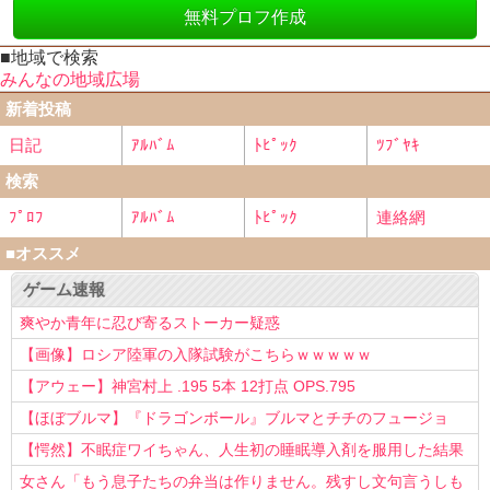
無料プロフ作成
■地域で検索
みんなの地域広場
新着投稿
日記
ｱﾙﾊﾞﾑ
ﾄﾋﾟｯｸ
ﾂﾌﾞﾔｷ
検索
ﾌﾟﾛﾌ
ｱﾙﾊﾞﾑ
ﾄﾋﾟｯｸ
連絡網
■オススメ
ゲーム速報
爽やか青年に忍び寄るストーカー疑惑
【画像】ロシア陸軍の入隊試験がこちらｗｗｗｗｗ
【アウェー】神宮村上 .195 5本 12打点 OPS.795
【ほぼブルマ】『ドラゴンボール』ブルマとチチのフュージョ
ン、クッソ可愛すぎるwwwwwww
【愕然】不眠症ワイちゃん、人生初の睡眠導入剤を服用した結果
ｗｗｗｗ
女さん「もう息子たちの弁当は作りません。残すし文句言うしも