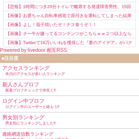
う知らない！」
【悲報】1時間につき20分トイレで離席する発達障害男性、15回
以上転職を重ねてしまう
【画像】お婆ちゃん自転車感覚で原付きを運転してしまった結果
www
【画像】よし！茄子焼いたぞ！ナス食うぞ！！
【画像】チー牛が嫌ってるコンテンツがこちらｗｗ２つ以上なら
確定ｗｗ
【画像】Twitterで16万いいねを獲得した『妻のアイデア』がパク
Powered by livedoor 相互RSS
リで草www
■注目度
アクセスランキング
本日のアクセスが多い人ランキング
新人さんプロフ
新着プロフチェックで仲良く!!
ログイン中プロフ
ログイン中のユーザーと絡もう!!
男女別ランキング
男女別にランキングしました!!
連絡網送信数ランキング