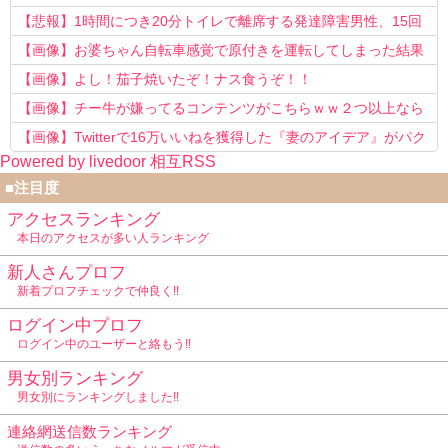
う知らない！」
【悲報】1時間につき20分トイレで離席する発達障害男性、15回
以上転職を重ねてしまう
【画像】お婆ちゃん自転車感覚で原付きを運転してしまった結果
www
【画像】よし！茄子焼いたぞ！ナス食うぞ！！
【画像】チー牛が嫌ってるコンテンツがこちらｗｗ２つ以上なら
確定ｗｗ
【画像】Twitterで16万いいねを獲得した『妻のアイデア』がパク
Powered by livedoor 相互RSS
リで草www
■注目度
アクセスランキング
本日のアクセスが多い人ランキング
新人さんプロフ
新着プロフチェックで仲良く!!
ログイン中プロフ
ログイン中のユーザーと絡もう!!
男女別ランキング
男女別にランキングしました!!
連絡網送信数ランキング