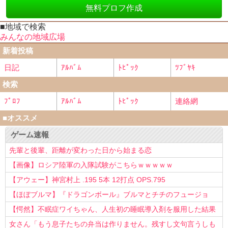
無料プロフ作成
■地域で検索
みんなの地域広場
新着投稿
日記
ｱﾙﾊﾞﾑ
ﾄﾋﾟｯｸ
ﾂﾌﾞﾔｷ
検索
ﾌﾟﾛﾌ
ｱﾙﾊﾞﾑ
ﾄﾋﾟｯｸ
連絡網
■オススメ
ゲーム速報
先輩と後輩、距離が変わった日から始まる恋
【画像】ロシア陸軍の入隊試験がこちらｗｗｗｗｗ
【アウェー】神宮村上 .195 5本 12打点 OPS.795
【ほぼブルマ】『ドラゴンボール』ブルマとチチのフュージョ
ン、クッソ可愛すぎるwwwwwww
【愕然】不眠症ワイちゃん、人生初の睡眠導入剤を服用した結果
ｗｗｗｗ
女さん「もう息子たちの弁当は作りません。残すし文句言うしも