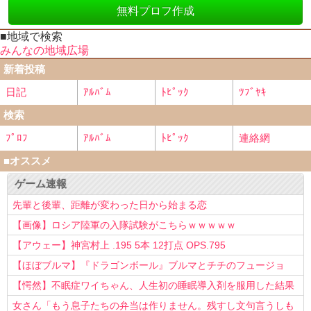
無料プロフ作成
■地域で検索
みんなの地域広場
新着投稿
日記
ｱﾙﾊﾞﾑ
ﾄﾋﾟｯｸ
ﾂﾌﾞﾔｷ
検索
ﾌﾟﾛﾌ
ｱﾙﾊﾞﾑ
ﾄﾋﾟｯｸ
連絡網
■オススメ
ゲーム速報
先輩と後輩、距離が変わった日から始まる恋
【画像】ロシア陸軍の入隊試験がこちらｗｗｗｗｗ
【アウェー】神宮村上 .195 5本 12打点 OPS.795
【ほぼブルマ】『ドラゴンボール』ブルマとチチのフュージョ
ン、クッソ可愛すぎるwwwwwww
【愕然】不眠症ワイちゃん、人生初の睡眠導入剤を服用した結果
ｗｗｗｗ
女さん「もう息子たちの弁当は作りません。残すし文句言うしも