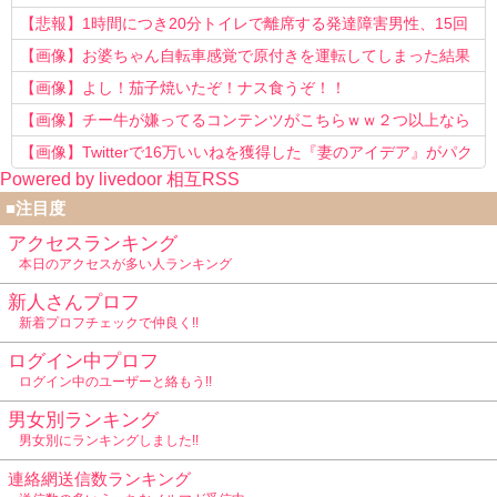
う知らない！」
【悲報】1時間につき20分トイレで離席する発達障害男性、15回
以上転職を重ねてしまう
【画像】お婆ちゃん自転車感覚で原付きを運転してしまった結果
www
【画像】よし！茄子焼いたぞ！ナス食うぞ！！
【画像】チー牛が嫌ってるコンテンツがこちらｗｗ２つ以上なら
確定ｗｗ
【画像】Twitterで16万いいねを獲得した『妻のアイデア』がパク
Powered by livedoor 相互RSS
リで草www
■注目度
アクセスランキング
本日のアクセスが多い人ランキング
新人さんプロフ
新着プロフチェックで仲良く!!
ログイン中プロフ
ログイン中のユーザーと絡もう!!
男女別ランキング
男女別にランキングしました!!
連絡網送信数ランキング