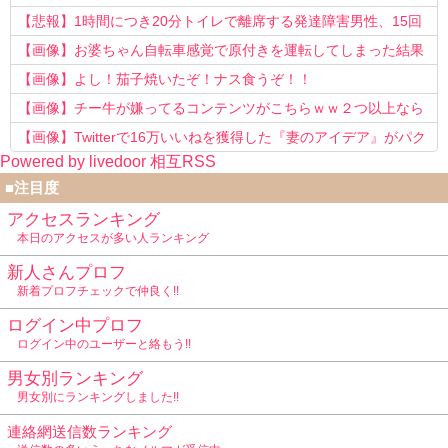
う知らない！」
【悲報】1時間につき20分トイレで離席する発達障害男性、15回
以上転職を重ねてしまう
【画像】お婆ちゃん自転車感覚で原付きを運転してしまった結果
www
【画像】よし！茄子焼いたぞ！ナス食うぞ！！
【画像】チー牛が嫌ってるコンテンツがこちらｗｗ２つ以上なら
確定ｗｗ
【画像】Twitterで16万いいねを獲得した『妻のアイデア』がパク
Powered by livedoor 相互RSS
リで草www
■注目度
アクセスランキング
本日のアクセスが多い人ランキング
新人さんプロフ
新着プロフチェックで仲良く!!
ログイン中プロフ
ログイン中のユーザーと絡もう!!
男女別ランキング
男女別にランキングしました!!
連絡網送信数ランキング