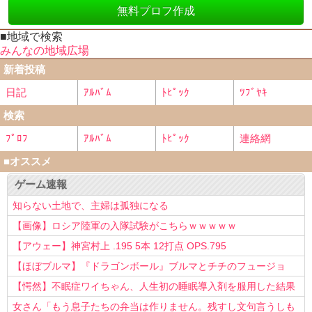
無料プロフ作成
■地域で検索
みんなの地域広場
新着投稿
日記
ｱﾙﾊﾞﾑ
ﾄﾋﾟｯｸ
ﾂﾌﾞﾔｷ
検索
ﾌﾟﾛﾌ
ｱﾙﾊﾞﾑ
ﾄﾋﾟｯｸ
連絡網
■オススメ
ゲーム速報
知らない土地で、主婦は孤独になる
【画像】ロシア陸軍の入隊試験がこちらｗｗｗｗｗ
【アウェー】神宮村上 .195 5本 12打点 OPS.795
【ほぼブルマ】『ドラゴンボール』ブルマとチチのフュージョ
ン、クッソ可愛すぎるwwwwwww
【愕然】不眠症ワイちゃん、人生初の睡眠導入剤を服用した結果
ｗｗｗｗ
女さん「もう息子たちの弁当は作りません。残すし文句言うしも