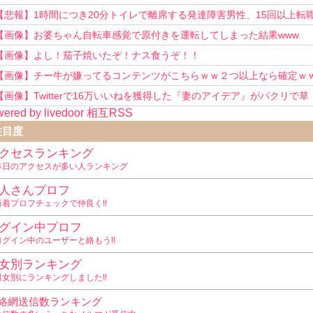
い！」
【悲報】1時間につき20分トイレで離席する発達障害男性、15回以上転
を重ねてしまう
【画像】お婆ちゃん自転車感覚で原付きを運転してしまった結果www
【画像】よし！茄子焼いたぞ！ナス食うぞ！！
【画像】チー牛が嫌ってるコンテンツがこちらｗｗ２つ以上なら確定ｗ
【画像】Twitterで16万いいねを獲得した『妻のアイデア』がパクリで草
ered by livedoor 相互RSS
www
注目度
クセスランキング
本日のアクセスが多い人ランキング
人さんプロフ
新着プロフチェックで仲良く!!
グイン中プロフ
ログイン中のユーザーと絡もう!!
女別ランキング
男女別にランキングしました!!
絡網送信数ランキング