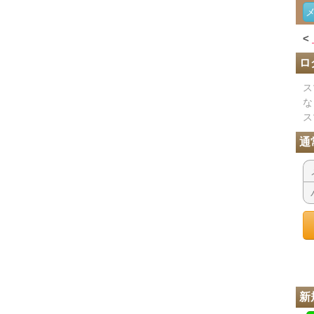
<
ロ
ス
な
ス
通
新