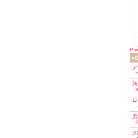
Pow
■
ア
新
ロ
男
連