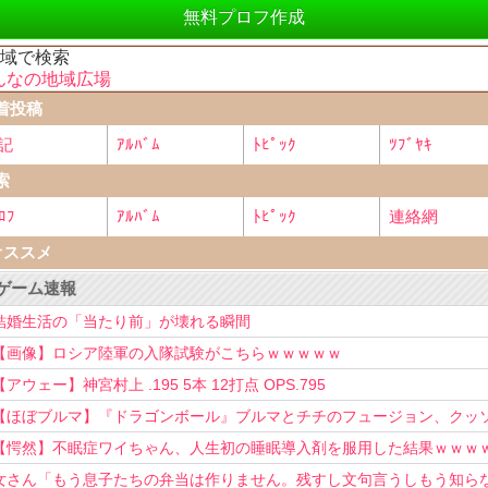
無料プロフ作成
地域で検索
んなの地域広場
着投稿
記
ｱﾙﾊﾞﾑ
ﾄﾋﾟｯｸ
ﾂﾌﾞﾔｷ
索
ﾛﾌ
ｱﾙﾊﾞﾑ
ﾄﾋﾟｯｸ
連絡網
オススメ
ゲーム速報
結婚生活の「当たり前」が壊れる瞬間
【画像】ロシア陸軍の入隊試験がこちらｗｗｗｗｗ
【アウェー】神宮村上 .195 5本 12打点 OPS.795
【ほぼブルマ】『ドラゴンボール』ブルマとチチのフュージョン、クッ
可愛すぎるwwwwwww
【愕然】不眠症ワイちゃん、人生初の睡眠導入剤を服用した結果ｗｗｗ
女さん「もう息子たちの弁当は作りません。残すし文句言うしもう知ら