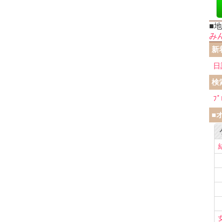
■
み
新
日
検
ﾌﾟ
■