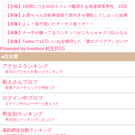
う知らない！」
【悲報】1時間につき20分トイレで離席する発達障害男性、15回
以上転職を重ねてしまう
【画像】お婆ちゃん自転車感覚で原付きを運転してしまった結果
www
【画像】よし！茄子焼いたぞ！ナス食うぞ！！
【画像】チー牛が嫌ってるコンテンツがこちらｗｗ２つ以上なら
確定ｗｗ
【画像】Twitterで16万いいねを獲得した『妻のアイデア』がパク
Powered by livedoor 相互RSS
リで草www
■注目度
アクセスランキング
本日のアクセスが多い人ランキング
新人さんプロフ
新着プロフチェックで仲良く!!
ログイン中プロフ
ログイン中のユーザーと絡もう!!
男女別ランキング
男女別にランキングしました!!
連絡網送信数ランキング