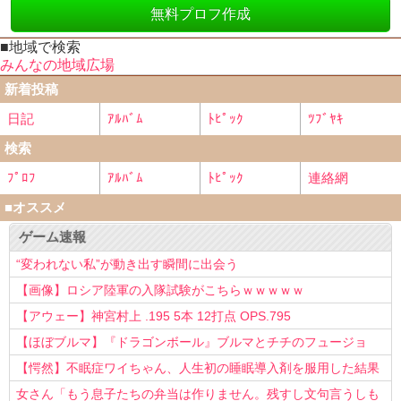
無料プロフ作成
■地域で検索
みんなの地域広場
新着投稿
日記
ｱﾙﾊﾞﾑ
ﾄﾋﾟｯｸ
ﾂﾌﾞﾔｷ
検索
ﾌﾟﾛﾌ
ｱﾙﾊﾞﾑ
ﾄﾋﾟｯｸ
連絡網
■オススメ
ゲーム速報
“変われない私”が動き出す瞬間に出会う
【画像】ロシア陸軍の入隊試験がこちらｗｗｗｗｗ
【アウェー】神宮村上 .195 5本 12打点 OPS.795
【ほぼブルマ】『ドラゴンボール』ブルマとチチのフュージョ
ン、クッソ可愛すぎるwwwwwww
【愕然】不眠症ワイちゃん、人生初の睡眠導入剤を服用した結果
ｗｗｗｗ
女さん「もう息子たちの弁当は作りません。残すし文句言うしも