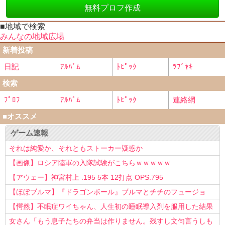
無料プロフ作成
■地域で検索
みんなの地域広場
新着投稿
日記
ｱﾙﾊﾞﾑ
ﾄﾋﾟｯｸ
ﾂﾌﾞﾔｷ
検索
ﾌﾟﾛﾌ
ｱﾙﾊﾞﾑ
ﾄﾋﾟｯｸ
連絡網
■オススメ
ゲーム速報
それは純愛か、それともストーカー疑惑か
【画像】ロシア陸軍の入隊試験がこちらｗｗｗｗｗ
【アウェー】神宮村上 .195 5本 12打点 OPS.795
【ほぼブルマ】『ドラゴンボール』ブルマとチチのフュージョ
ン、クッソ可愛すぎるwwwwwww
【愕然】不眠症ワイちゃん、人生初の睡眠導入剤を服用した結果
ｗｗｗｗ
女さん「もう息子たちの弁当は作りません。残すし文句言うしも