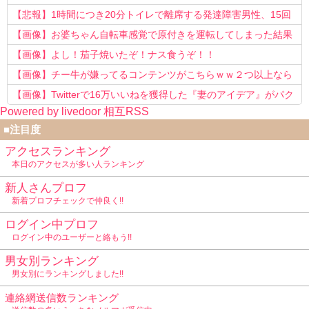
う知らない！」
【悲報】1時間につき20分トイレで離席する発達障害男性、15回
以上転職を重ねてしまう
【画像】お婆ちゃん自転車感覚で原付きを運転してしまった結果
www
【画像】よし！茄子焼いたぞ！ナス食うぞ！！
【画像】チー牛が嫌ってるコンテンツがこちらｗｗ２つ以上なら
確定ｗｗ
【画像】Twitterで16万いいねを獲得した『妻のアイデア』がパク
Powered by livedoor 相互RSS
リで草www
■注目度
アクセスランキング
本日のアクセスが多い人ランキング
新人さんプロフ
新着プロフチェックで仲良く!!
ログイン中プロフ
ログイン中のユーザーと絡もう!!
男女別ランキング
男女別にランキングしました!!
連絡網送信数ランキング