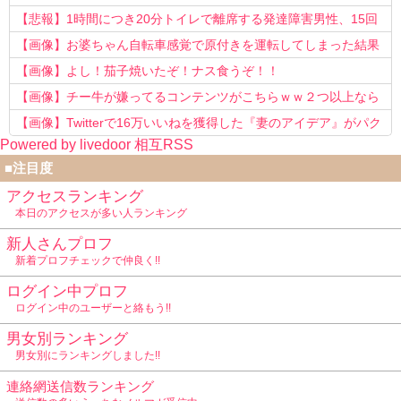
う知らない！」
【悲報】1時間につき20分トイレで離席する発達障害男性、15回
以上転職を重ねてしまう
【画像】お婆ちゃん自転車感覚で原付きを運転してしまった結果
www
【画像】よし！茄子焼いたぞ！ナス食うぞ！！
【画像】チー牛が嫌ってるコンテンツがこちらｗｗ２つ以上なら
確定ｗｗ
【画像】Twitterで16万いいねを獲得した『妻のアイデア』がパク
Powered by livedoor 相互RSS
リで草www
■注目度
アクセスランキング
本日のアクセスが多い人ランキング
新人さんプロフ
新着プロフチェックで仲良く!!
ログイン中プロフ
ログイン中のユーザーと絡もう!!
男女別ランキング
男女別にランキングしました!!
連絡網送信数ランキング