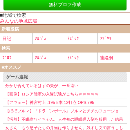
無料プロフ作成
■地域で検索
みんなの地域広場
新着投稿
日記
ｱﾙﾊﾞﾑ
ﾄﾋﾟｯｸ
ﾂﾌﾞﾔｷ
検索
ﾌﾟﾛﾌ
ｱﾙﾊﾞﾑ
ﾄﾋﾟｯｸ
連絡網
■オススメ
ゲーム速報
分かり合えているはずの夫が、一番遠い
【画像】ロシア陸軍の入隊試験がこちらｗｗｗｗｗ
【アウェー】神宮村上 .195 5本 12打点 OPS.795
【ほぼブルマ】『ドラゴンボール』ブルマとチチのフュージョ
ン、クッソ可愛すぎるwwwwwww
【愕然】不眠症ワイちゃん、人生初の睡眠導入剤を服用した結果
ｗｗｗｗ
女さん「もう息子たちの弁当は作りません。残すし文句言うしも