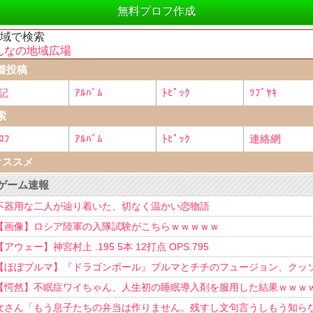
無料プロフ作成
地域で検索
んなの地域広場
着投稿
記
ｱﾙﾊﾞﾑ
ﾄﾋﾟｯｸ
ﾂﾌﾞﾔｷ
索
ﾛﾌ
ｱﾙﾊﾞﾑ
ﾄﾋﾟｯｸ
連絡網
オススメ
ゲーム速報
不器用な二人が辿り着いた、切なく温かい恋物語
【画像】ロシア陸軍の入隊試験がこちらｗｗｗｗｗ
【アウェー】神宮村上 .195 5本 12打点 OPS.795
【ほぼブルマ】『ドラゴンボール』ブルマとチチのフュージョン、クッ
可愛すぎるwwwwwww
【愕然】不眠症ワイちゃん、人生初の睡眠導入剤を服用した結果ｗｗｗ
女さん「もう息子たちの弁当は作りません。残すし文句言うしもう知ら