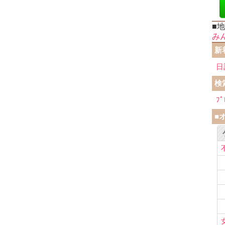
■
み
新
日
検
ﾌﾟ
■