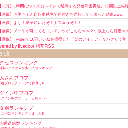
い！」
【悲報】1時間につき20分トイレで離席する発達障害男性、15回以上転
を重ねてしまう
【画像】お婆ちゃん自転車感覚で原付きを運転してしまった結果www
【画像】よし！茄子焼いたぞ！ナス食うぞ！！
【画像】チー牛が嫌ってるコンテンツがこちらｗｗ２つ以上なら確定ｗ
【画像】Twitterで16万いいねを獲得した『妻のアイデア』がパクリで草
ered by livedoor 相互RSS
www
注目度
クセスランキング
本日のアクセスが多い人ランキング
人さんプロフ
新着プロフチェックで仲良く!!
グイン中プロフ
ログイン中のユーザーと絡もう!!
女別ランキング
男女別にランキングしました!!
絡網送信数ランキング