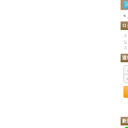
<
ロ
ス
な
ス
通
新