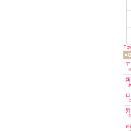
Pow
■
ア
新
ロ
男
連