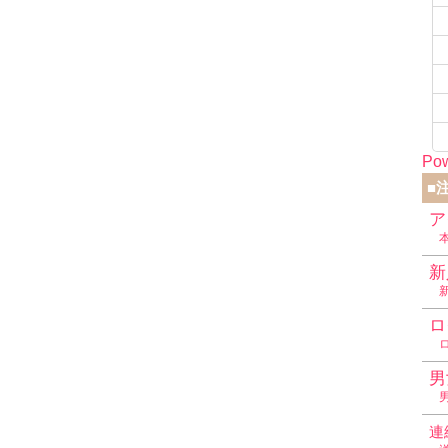
Pow
■
ア
新
ロ
男
連