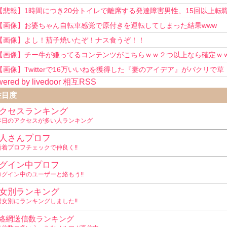
い！」
【悲報】1時間につき20分トイレで離席する発達障害男性、15回以上転
を重ねてしまう
【画像】お婆ちゃん自転車感覚で原付きを運転してしまった結果www
【画像】よし！茄子焼いたぞ！ナス食うぞ！！
【画像】チー牛が嫌ってるコンテンツがこちらｗｗ２つ以上なら確定ｗ
【画像】Twitterで16万いいねを獲得した『妻のアイデア』がパクリで草
ered by livedoor 相互RSS
www
注目度
クセスランキング
本日のアクセスが多い人ランキング
人さんプロフ
新着プロフチェックで仲良く!!
グイン中プロフ
ログイン中のユーザーと絡もう!!
女別ランキング
男女別にランキングしました!!
絡網送信数ランキング