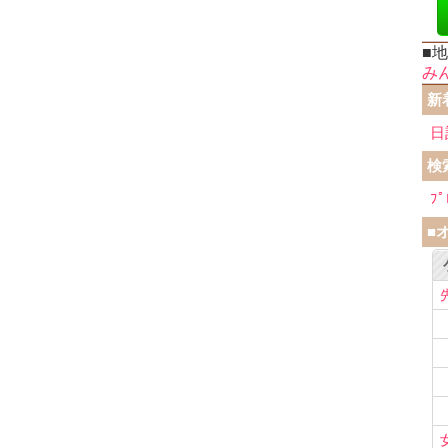
■
み
新
日
検
ﾌﾟ
■