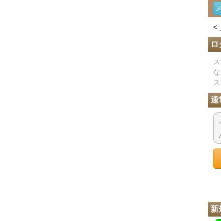
<
ロ
ス
な
ス
通
新