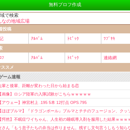
無料プロフ作成
地域で検索
んなの地域広場
着投稿
記
ｱﾙﾊﾞﾑ
ﾄﾋﾟｯｸ
ﾂﾌﾞﾔｷ
索
ﾛﾌ
ｱﾙﾊﾞﾑ
ﾄﾋﾟｯｸ
連絡網
オススメ
ゲーム速報
先輩と後輩、距離が変わった日から始まる恋
【画像】ロシア陸軍の入隊試験がこちらｗｗｗｗｗ
【アウェー】神宮村上 .195 5本 12打点 OPS.795
【ほぼブルマ】『ドラゴンボール』ブルマとチチのフュージョン、クッ
可愛すぎるwwwwwww
【愕然】不眠症ワイちゃん、人生初の睡眠導入剤を服用した結果ｗｗｗ
女さん「もう息子たちの弁当は作りません。残すし文句言うしもう知ら