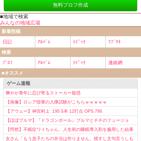
無料プロフ作成
■地域で検索
みんなの地域広場
新着投稿
日記
ｱﾙﾊﾞﾑ
ﾄﾋﾟｯｸ
ﾂﾌﾞﾔｷ
検索
ﾌﾟﾛﾌ
ｱﾙﾊﾞﾑ
ﾄﾋﾟｯｸ
連絡網
■オススメ
ゲーム速報
爽やか青年に忍び寄るストーカー疑惑
【画像】ロシア陸軍の入隊試験がこちらｗｗｗｗｗ
【アウェー】神宮村上 .195 5本 12打点 OPS.795
【ほぼブルマ】『ドラゴンボール』ブルマとチチのフュージョ
ン、クッソ可愛すぎるwwwwwww
【愕然】不眠症ワイちゃん、人生初の睡眠導入剤を服用した結果
ｗｗｗｗ
女さん「もう息子たちの弁当は作りません。残すし文句言うしも