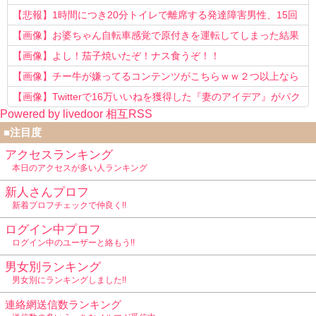
う知らない！」
【悲報】1時間につき20分トイレで離席する発達障害男性、15回
以上転職を重ねてしまう
【画像】お婆ちゃん自転車感覚で原付きを運転してしまった結果
www
【画像】よし！茄子焼いたぞ！ナス食うぞ！！
【画像】チー牛が嫌ってるコンテンツがこちらｗｗ２つ以上なら
確定ｗｗ
【画像】Twitterで16万いいねを獲得した『妻のアイデア』がパク
Powered by livedoor 相互RSS
リで草www
■注目度
アクセスランキング
本日のアクセスが多い人ランキング
新人さんプロフ
新着プロフチェックで仲良く!!
ログイン中プロフ
ログイン中のユーザーと絡もう!!
男女別ランキング
男女別にランキングしました!!
連絡網送信数ランキング