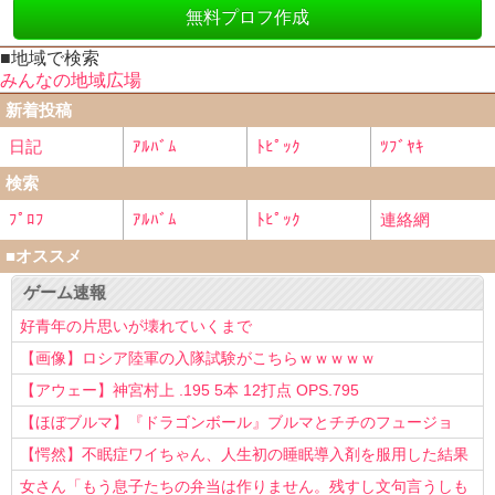
無料プロフ作成
■地域で検索
みんなの地域広場
新着投稿
日記
ｱﾙﾊﾞﾑ
ﾄﾋﾟｯｸ
ﾂﾌﾞﾔｷ
検索
ﾌﾟﾛﾌ
ｱﾙﾊﾞﾑ
ﾄﾋﾟｯｸ
連絡網
■オススメ
ゲーム速報
好青年の片思いが壊れていくまで
【画像】ロシア陸軍の入隊試験がこちらｗｗｗｗｗ
【アウェー】神宮村上 .195 5本 12打点 OPS.795
【ほぼブルマ】『ドラゴンボール』ブルマとチチのフュージョ
ン、クッソ可愛すぎるwwwwwww
【愕然】不眠症ワイちゃん、人生初の睡眠導入剤を服用した結果
ｗｗｗｗ
女さん「もう息子たちの弁当は作りません。残すし文句言うしも