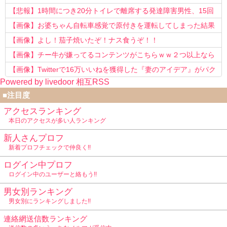
う知らない！」
【悲報】1時間につき20分トイレで離席する発達障害男性、15回
以上転職を重ねてしまう
【画像】お婆ちゃん自転車感覚で原付きを運転してしまった結果
www
【画像】よし！茄子焼いたぞ！ナス食うぞ！！
【画像】チー牛が嫌ってるコンテンツがこちらｗｗ２つ以上なら
確定ｗｗ
【画像】Twitterで16万いいねを獲得した『妻のアイデア』がパク
Powered by livedoor 相互RSS
リで草www
■注目度
アクセスランキング
本日のアクセスが多い人ランキング
新人さんプロフ
新着プロフチェックで仲良く!!
ログイン中プロフ
ログイン中のユーザーと絡もう!!
男女別ランキング
男女別にランキングしました!!
連絡網送信数ランキング