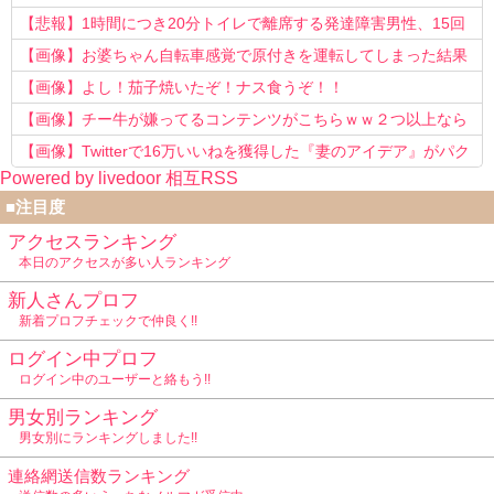
う知らない！」
【悲報】1時間につき20分トイレで離席する発達障害男性、15回
以上転職を重ねてしまう
【画像】お婆ちゃん自転車感覚で原付きを運転してしまった結果
www
【画像】よし！茄子焼いたぞ！ナス食うぞ！！
【画像】チー牛が嫌ってるコンテンツがこちらｗｗ２つ以上なら
確定ｗｗ
【画像】Twitterで16万いいねを獲得した『妻のアイデア』がパク
Powered by livedoor 相互RSS
リで草www
■注目度
アクセスランキング
本日のアクセスが多い人ランキング
新人さんプロフ
新着プロフチェックで仲良く!!
ログイン中プロフ
ログイン中のユーザーと絡もう!!
男女別ランキング
男女別にランキングしました!!
連絡網送信数ランキング