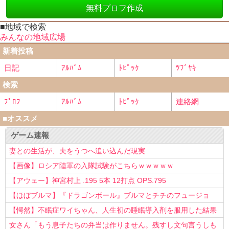
無料プロフ作成
■地域で検索
みんなの地域広場
新着投稿
日記
ｱﾙﾊﾞﾑ
ﾄﾋﾟｯｸ
ﾂﾌﾞﾔｷ
検索
ﾌﾟﾛﾌ
ｱﾙﾊﾞﾑ
ﾄﾋﾟｯｸ
連絡網
■オススメ
ゲーム速報
妻との生活が、夫をうつへ追い込んだ現実
【画像】ロシア陸軍の入隊試験がこちらｗｗｗｗｗ
【アウェー】神宮村上 .195 5本 12打点 OPS.795
【ほぼブルマ】『ドラゴンボール』ブルマとチチのフュージョ
ン、クッソ可愛すぎるwwwwwww
【愕然】不眠症ワイちゃん、人生初の睡眠導入剤を服用した結果
ｗｗｗｗ
女さん「もう息子たちの弁当は作りません。残すし文句言うしも