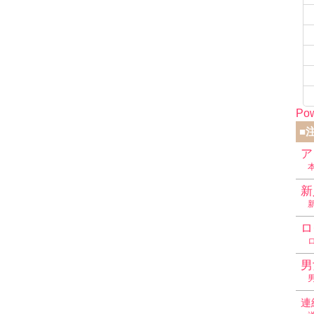
Pow
■
ア
新
ロ
男
連