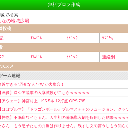
無料プロフ作成
地域で検索
んなの地域広場
着投稿
記
ｱﾙﾊﾞﾑ
ﾄﾋﾟｯｸ
ﾂﾌﾞﾔｷ
索
ﾛﾌ
ｱﾙﾊﾞﾑ
ﾄﾋﾟｯｸ
連絡網
オススメ
ゲーム速報
身近すぎる“厄介な人たち”が大集合！
【画像】ロシア陸軍の入隊試験がこちらｗｗｗｗｗ
【アウェー】神宮村上 .195 5本 12打点 OPS.795
【ほぼブルマ】『ドラゴンボール』ブルマとチチのフュージョン、クッ
可愛すぎるwwwwwww
【愕然】不眠症ワイちゃん、人生初の睡眠導入剤を服用した結果ｗｗｗ
女さん「もう息子たちの弁当は作りません。残すし文句言うしもう知ら