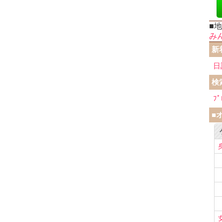
■
み
新
日
検
ﾌﾟ
■