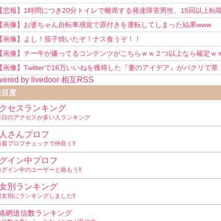
い！」
【悲報】1時間につき20分トイレで離席する発達障害男性、15回以上転
を重ねてしまう
【画像】お婆ちゃん自転車感覚で原付きを運転してしまった結果www
【画像】よし！茄子焼いたぞ！ナス食うぞ！！
【画像】チー牛が嫌ってるコンテンツがこちらｗｗ２つ以上なら確定ｗ
【画像】Twitterで16万いいねを獲得した『妻のアイデア』がパクリで草
ered by livedoor 相互RSS
www
注目度
クセスランキング
本日のアクセスが多い人ランキング
人さんプロフ
新着プロフチェックで仲良く!!
グイン中プロフ
ログイン中のユーザーと絡もう!!
女別ランキング
男女別にランキングしました!!
絡網送信数ランキング