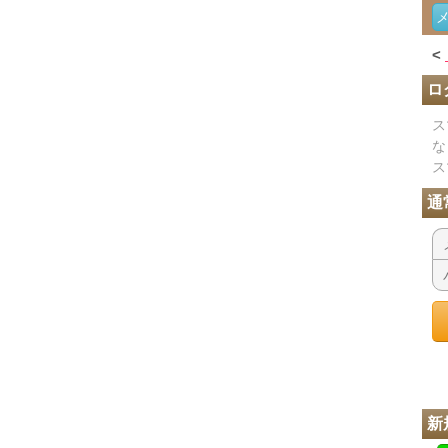
<
ロ
ス
な
ス
通
新