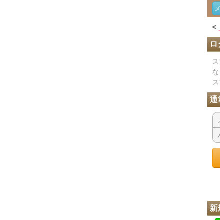
<
ロ
ス
な
ス
通
新