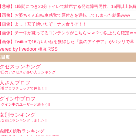
い！」
【悲報】1時間につき20分トイレで離席する発達障害男性、15回以上転
を重ねてしまう
【画像】お婆ちゃん自転車感覚で原付きを運転してしまった結果www
【画像】よし！茄子焼いたぞ！ナス食うぞ！！
【画像】チー牛が嫌ってるコンテンツがこちらｗｗ２つ以上なら確定ｗ
【画像】Twitterで16万いいねを獲得した『妻のアイデア』がパクリで草
ered by livedoor 相互RSS
www
注目度
クセスランキング
本日のアクセスが多い人ランキング
人さんプロフ
新着プロフチェックで仲良く!!
グイン中プロフ
ログイン中のユーザーと絡もう!!
女別ランキング
男女別にランキングしました!!
絡網送信数ランキング