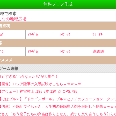
無料プロフ作成
地域で検索
んなの地域広場
着投稿
記
ｱﾙﾊﾞﾑ
ﾄﾋﾟｯｸ
ﾂﾌﾞﾔｷ
索
ﾛﾌ
ｱﾙﾊﾞﾑ
ﾄﾋﾟｯｸ
連絡網
オススメ
ゲーム速報
身近すぎる“厄介な人たち”が大集合！
【画像】ロシア陸軍の入隊試験がこちらｗｗｗｗｗ
【アウェー】神宮村上 .195 5本 12打点 OPS.795
【ほぼブルマ】『ドラゴンボール』ブルマとチチのフュージョン、クッ
可愛すぎるwwwwwww
【愕然】不眠症ワイちゃん、人生初の睡眠導入剤を服用した結果ｗｗｗ
女さん「もう息子たちの弁当は作りません。残すし文句言うしもう知ら