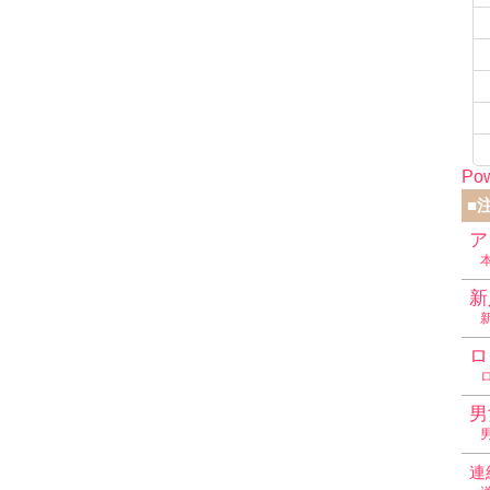
Pow
■
ア
新
ロ
男
連