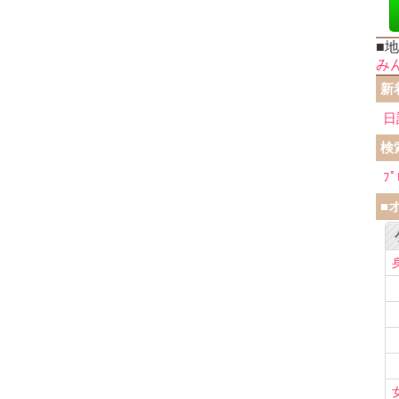
■
み
新
日
検
ﾌﾟ
■